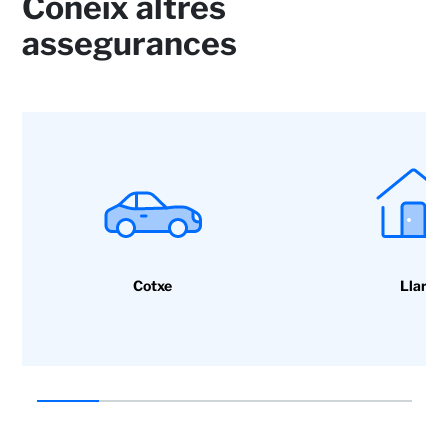
Coneix altres
assegurances
Cotxe
Llar