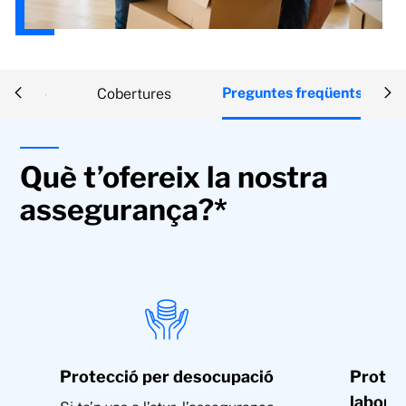
Preguntes freqüents
cripció
Cobertures
Què t’ofereix la nostra
assegurança?*
Protecció per desocupació
Protec
labora