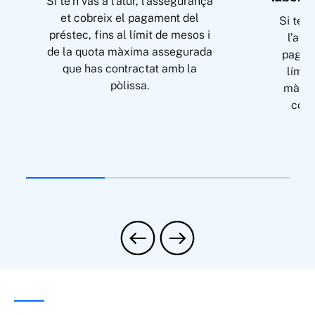
Si te’n vas a l’atur, l’assegurança
et cobreix el pagament del
Si tens
préstec, fins al límit de mesos i
l’ass
de la quota màxima assegurada
pagame
que has contractat amb la
límit
pòlissa.
màxim
cont