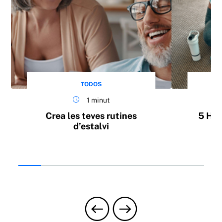
TODOS
1 minut
Crea les teves rutines
5 Hàb
d’estalvi