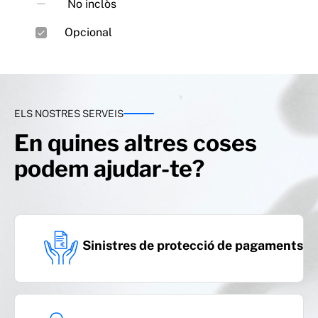
No inclòs
Opcional
Cobertura de despeses d’hospitalització
ELS NOSTRES SERVEIS
Inclosa (200 € a l'any per assegurat)
En quines altres coses
Característiques de l’assegurança
podem ajudar-te?
Classe de pagament
Sinistres de protecció de pagaments
Anual o semestral
Durada