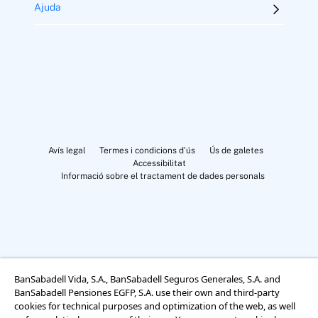
Ajuda
Avís legal
Termes i condicions d’ús
Ús de galetes
Accessibilitat
Informació sobre el tractament de dades personals
Cookies Settings
BanSabadell Vida, S.A., BanSabadell Seguros Generales, S.A. and
BanSabadell Pensiones EGFP, S.A. use their own and third-party
cookies for technical purposes and optimization of the web, as well