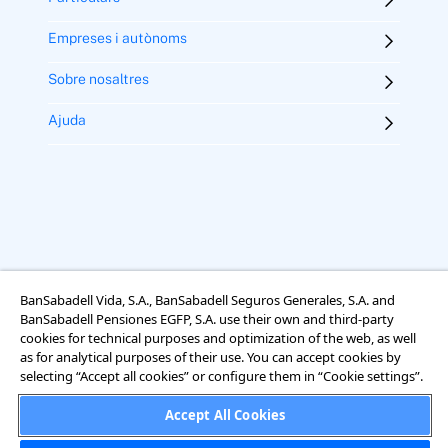
Empreses i autònoms
Sobre nosaltres
Ajuda
BanSabadell Vida, S.A., BanSabadell Seguros Generales, S.A. and
BanSabadell Pensiones EGFP, S.A. use their own and third-party
Avís legal
Termes i condicions d’ús
Ús de galetes
cookies for technical purposes and optimization of the web, as well
Accessibilitat
as for analytical purposes of their use. You can accept cookies by
Informació sobre el tractament de dades personals
selecting “Accept all cookies” or configure them in “Cookie settings”.
Accept All Cookies