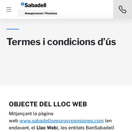
Termes i condicions d’ús
OBJECTE DEL LLOC WEB
Mitjançant la pàgina
web
www.sabadellsegurosypensiones.com
(en
endavant, el
Lloc Web
), les entitats BanSabadell