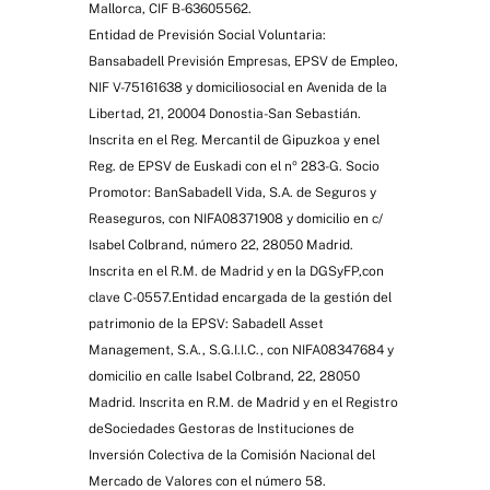
Mallorca, CIF B-63605562.
Entidad de Previsión Social Voluntaria:
Bansabadell Previsión Empresas, EPSV de Empleo,
NIF V-75161638 y domiciliosocial en Avenida de la
Libertad, 21, 20004 Donostia-San Sebastián.
Inscrita en el Reg. Mercantil de Gipuzkoa y enel
Reg. de EPSV de Euskadi con el nº 283-G. Socio
Promotor: BanSabadell Vida, S.A. de Seguros y
Reaseguros, con NIFA08371908 y domicilio en c/
Isabel Colbrand, número 22, 28050 Madrid.
Inscrita en el R.M. de Madrid y en la DGSyFP,con
clave C-0557.Entidad encargada de la gestión del
patrimonio de la EPSV: Sabadell Asset
Management, S.A., S.G.I.I.C., con NIFA08347684 y
domicilio en calle Isabel Colbrand, 22, 28050
Madrid. Inscrita en R.M. de Madrid y en el Registro
deSociedades Gestoras de Instituciones de
Inversión Colectiva de la Comisión Nacional del
Mercado de Valores con el número 58.