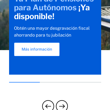
tramitar
un siniestro
de comercios?
Te decimos cómo gestionar tu siniestro
con toda la tranquilidad, paso a paso
Saber más