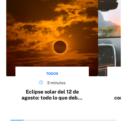
TODOS
3 minutos
Eclipse solar del 12 de
1
agosto: todo lo que debes
condu
saber