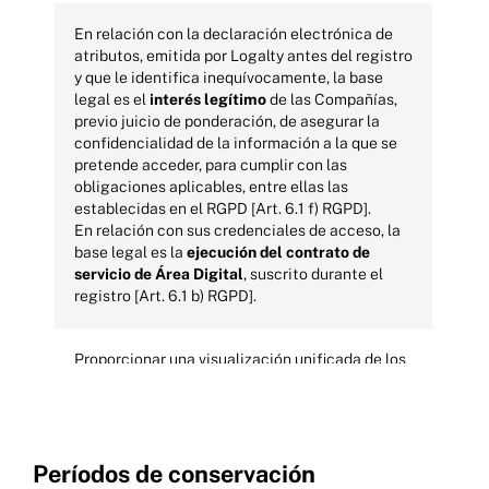
En relación con la declaración electrónica de
atributos, emitida por Logalty antes del registro
y que le identifica inequívocamente, la base
legal es el
interés legítimo
de las Compañías,
previo juicio de ponderación, de asegurar la
confidencialidad de la información a la que se
pretende acceder, para cumplir con las
obligaciones aplicables, entre ellas las
establecidas en el RGPD [Art. 6.1 f) RGPD].
En relación con sus credenciales de acceso, la
base legal es la
ejecución del contrato de
servicio de Área Digital
, suscrito durante el
registro [Art. 6.1 b) RGPD].
Proporcionar una visualización unificada de los
productos contratados por Usted, de manera
que se proporcione acceso a un entorno digital
único.
El tratamiento se limita a proporcionar una
Períodos de conservación
capa de experiencia de usuario, sin que se