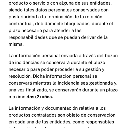
producto o servicio con alguna de sus entidades,
siendo tales datos personales conservados con
El tratamiento se realiza en base a la
ejecución
posterioridad a la terminación de la relación
del servicio digital prestado por las Entidades
,
contractual, debidamente bloqueados, durante el
al ser necesario el mantenimiento y la
resolución de incidencias para que el Área esté
plazo necesario para atender a las
siempre disponible para los Interesados [Art. 6.1
responsabilidades que se puedan derivar de la
b) del RGPD].
misma.
La información personal enviada a través del buzón
Realización de estudios estadísticos y gestión
de incidencias se conservará durante el plazo
del Sitio Web: los datos de navegación serán
necesario para poder proceder a su gestión y
objeto de tratamiento con la finalidad de
conocer el uso que las personas usuarias hacen
resolución. Dicha información personal se
de este Sitio Web (por ejemplo, conocer el
conservará mientras la incidencia sea gestionada y,
número de visitas y qué contenidos que
una vez finalizada, se conservarán durante un plazo
generan mayor interés), así como analizar esta
máximo
dos (2) años.
información para introducir mejoras y
anonimizarla para su conservación con fines
La información y documentación relativa a los
estadísticos. Si desea más información sobre
productos contratados son objeto de conservación
los tipos de cookies que se utilizan en esta
página Web y cómo otorgar o revocar su
en cada una de las entidades, como responsables
consentimiento, puede consultar la Política de