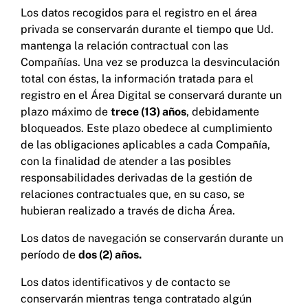
produzca compartición de datos entre
Los datos recogidos para el registro en el área
Compañías ni perfilados o decisiones
privada se conservarán durante el tiempo que Ud.
automatizadas.
mantenga la relación contractual con las
Compañías. Una vez se produzca la desvinculación
El tratamiento se fundamenta en el
interés
total con éstas, la información tratada para el
legítimo de las Entidades en proporcionar un
registro en el Área Digital se conservará durante un
acceso digital unificado
, habiéndose realizado
el correspondiente juicio de ponderación, de
plazo máximo de
trece (13) años
, debidamente
acuerdo con lo establecido en el artículo 6.1 f)
bloqueados. Este plazo obedece al cumplimiento
RGPD. Dicho juicio de ponderación ha concluido
de las obligaciones aplicables a cada Compañía,
que es una funcionalidad esperada por parte de
con la finalidad de atender a las posibles
los Interesados, que además está limitada a la
responsabilidades derivadas de la gestión de
visualización de los productos sin que suponga
gestión conjunta de éstos.
relaciones contractuales que, en su caso, se
Asimismo, en la medida en que la visualización
hubieran realizado a través de dicha Área.
resulte necesaria para la prestación del servicio
digital solicitado por el usuario, podrá
Los datos de navegación se conservarán durante un
considerarse amparado en la ejecución de éste
período de
dos (2) años.
de acuerdo con el artículo 6.1 b) RGPD.
Los datos identificativos y de contacto se
conservarán mientras tenga contratado algún
Mantenimiento y desarrollo del Área Digital.