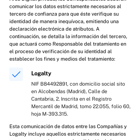
comunicar los datos estrictamente necesarios al
enviada a través del buzón de incidencias será
tratada para gestionar la incidencia o la
tercero de confianza para que éste verifique su
consulta enviada por parte de las personas
identidad de manera inequívoca, emitiendo una
usuarias.
declaración electrónica de atributos. A
continuación, se detalla la información del tercero,
En relación con la información recibida a través
que actuará como Responsable del tratamiento en
de buzones de incidencias y consultas, la base
el proceso de verificación de su identidad al
jurídica para el tratamiento es el
interés
establecer los fines y medios del tratamiento:
legítimo
de atender las consultas y garantizar
el correcto funcionamiento del servicio, tras
Logalty
haber realizado el correspondiente juicio de
ponderación [Art. 6.1 f) RGPD].
NIF B84492891, con domicilio social sito
en Alcobendas (Madrid), Calle de
Cantabria, 2. Inscrita en el Registro
Mercantil de Madrid, tomo 22.055, folio 60,
hoja M-393.315.
Esta comunicación de datos entre las Compañías y
Logalty incluye aquellos estrictamente necesarios