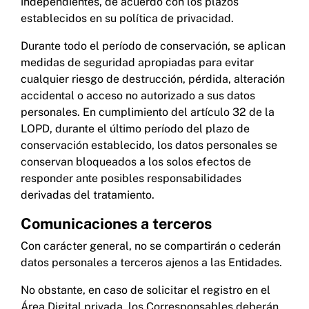
independientes, de acuerdo con los plazos
Cookies.
establecidos en su política de privacidad.
Durante todo el período de conservación, se aplican
En relación con los datos de navegación,
medidas de seguridad apropiadas para evitar
incluida la elaboración de perfiles con
finalidades comerciales en el caso de clientes
cualquier riesgo de destrucción, pérdida, alteración
potenciales, la base jurídica para el tratamiento
accidental o acceso no autorizado a sus datos
es el
consentimiento
otorgado para la
personales. En cumplimiento del artículo 32 de la
instalación de cookies, de acuerdo con lo
LOPD, durante el último período del plazo de
establecido en la política de cookies [Art. 6.1 a)
conservación establecido, los datos personales se
RGPD].
No se adoptan decisiones automatizadas con
conservan bloqueados a los solos efectos de
efectos jurídicos sobre las personas. En caso de
responder ante posibles responsabilidades
elaboración de perfiles, estos se limitarán a
derivadas del tratamiento.
fines analíticos y de personalización de
contenidos. Puede retirar su consentimiento en
Comunicaciones a terceros
cualquier momento a través de los canales
establecidos en este mismo aviso
Con carácter general, no se compartirán o cederán
datos personales a terceros ajenos a las Entidades.
Gestión de las incidencias y/o consultas que
No obstante, en caso de solicitar el registro en el
lleguen a través del Buzón publicado al efecto
Área Digital privada, los Corresponsables deberán
en la página Web: la información personal