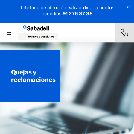
Teléfono de atención extraordinaria por los
incendios
91 276 37 38
.
Quejas y
reclamaciones