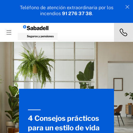
Teléfono de atención extraordinaria por los
incendios
91 276 37 38
.
4 Consejos prácticos
para un estilo de vida