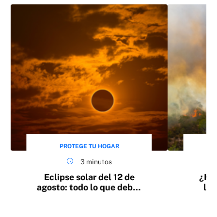
PROTEGE TU HOGAR
3 minutos
Eclipse solar del 12 de
¿Has
agosto: todo lo que debes
los
saber
vera