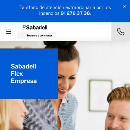
Teléfono de atención extraordinaria por los
incendios
91 276 37 38
.
Sabadell
Flex
Empresa