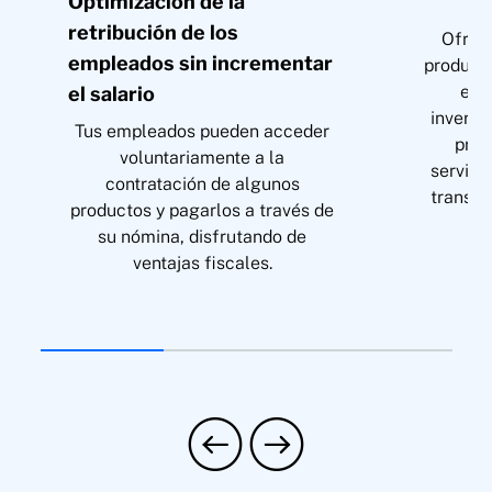
Optimización de la
retribución de los
Ofrec
empleados sin incrementar
product
el p
el salario
inversi
Tus empleados pueden acceder
prec
voluntariamente a la
servicio
contratación de algunos
transpo
productos y pagarlos a través de
su nómina, disfrutando de
ventajas fiscales.