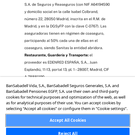
S.A. de Seguros y Reaseguros (con NIF A64194590
y domicilio social en la calle Isabel Colbrand,
número 22, 28050 Madrid, inscrita en el R.M. de
Madrid, y en la DGSyFP con la clave C-0767). Las
aseguradoras tienen en régimen de coaseguro,
participando al 50% cada una de ellas en el
coaseguro, siendo Sanitas la entidad abridora.
Restaurante, Guardería y Transporte:
el
proveedor es EDENRED ESPAÑA, S.A., Juan
Esplandiú, 11-13, portal 13, pl. 1 – 28007, Madrid, CIF
A-78881190.
Coberturas y servicios sujetos a los términos,
BanSabadell Vida, S.A., BanSabadell Seguros Generales, S.A. and
BanSabadell Pensiones EGFP, S.A. use their own and third-party
condiciones, limitaciones y exclusiones aplicables a
cookies for technical purposes and optimization of the web, as well
su seguro establecidos en las condiciones
as for analytical purposes of their use. You can accept cookies by
particulares y generales.
selecting “Accept all cookies” or configure them in “Cookie settings”.
“Plan de Jubilación Colectivo” y “Protección Salud”
Accept All Cookies
son seguros mediados por BanSabadell Mediación,
Operador de Banca-Seguros Vinculado del Grupo
Reject All
Banco Sabadell, S.A., avda. Óscar Esplá, 37, 03007