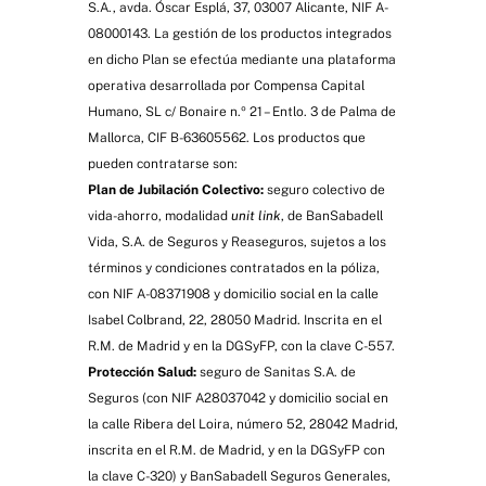
S.A., avda. Óscar Esplá, 37, 03007 Alicante, NIF A-
08000143. La gestión de los productos integrados
en dicho Plan se efectúa mediante una plataforma
operativa desarrollada por Compensa Capital
Humano, SL c/ Bonaire n.º 21 – Entlo. 3 de Palma de
Mallorca, CIF B-63605562. Los productos que
pueden contratarse son:
Plan de Jubilación Colectivo:
seguro colectivo de
vida-ahorro, modalidad
unit link
, de BanSabadell
Vida, S.A. de Seguros y Reaseguros, sujetos a los
términos y condiciones contratados en la póliza,
con NIF A-08371908 y domicilio social en la calle
Isabel Colbrand, 22, 28050 Madrid. Inscrita en el
R.M. de Madrid y en la DGSyFP, con la clave C-557.
Protección Salud:
seguro de Sanitas S.A. de
Seguros (con NIF A28037042 y domicilio social en
la calle Ribera del Loira, número 52, 28042 Madrid,
inscrita en el R.M. de Madrid, y en la DGSyFP con
la clave C-320) y BanSabadell Seguros Generales,