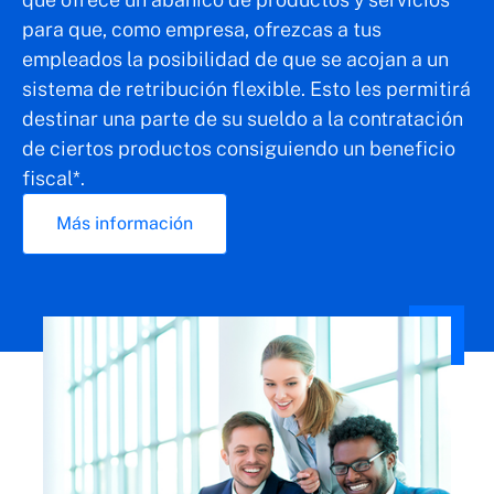
para que, como empresa, ofrezcas a tus
empleados la posibilidad de que se acojan a un
sistema de retribución flexible. Esto les permitirá
destinar una parte de su sueldo a la contratación
de ciertos productos consiguiendo un beneficio
fiscal*.
Más información