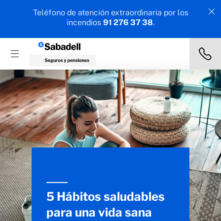
Teléfono de atención extraordinaria por los
incendios
91 276 37 38
.
5 Hábitos saludables
para una vida sana