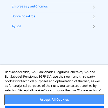
Empresas y autónomos
Sobre nosotros
Ayuda
BanSabadell Vida, S.A., BanSabadell Seguros Generales, S.A. and
Aviso legal
Términos y condiciones
Uso de cookies
BanSabadell Pensiones EGFP, S.A. use their own and third-party
Accesibilidad
cookies for technical purposes and optimization of the web, as well
Información sobre el tratamiento de datos personales
as for analytical purposes of their use. You can accept cookies by
selecting “Accept all cookies” or configure them in “Cookie settings”.
Accept All Cookies