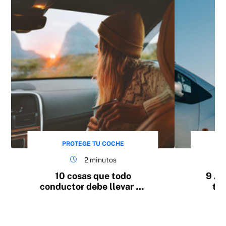
PROTEGE TU COCHE
2 minutos
10 cosas que todo
9 Av
conductor debe llevar en
tu 
vacaciones