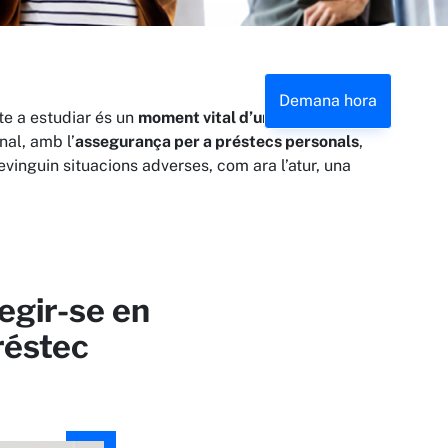
Demana hora
te a estudiar és un
moment vital d’una il·lusió
nal, amb l’
assegurança per a préstecs personals
,
vinguin situacions adverses, com ara l’atur, una
egir-se en
réstec