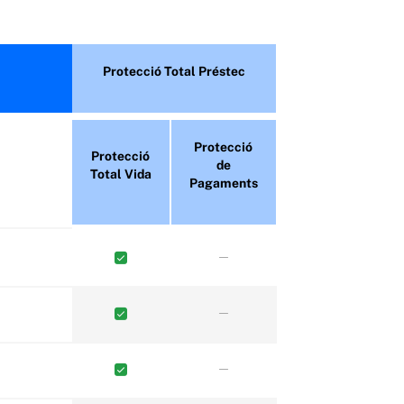
Protecció Total Préstec
Protecció
Protecció
de
Total Vida
Pagaments