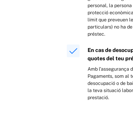
personal, la persona
protecció econòmica 
límit que preveuen l
particulars) no ha de
préstec.
En cas de desocup
quotes del teu pr
Amb l’assegurança d
Pagaments, som al t
desocupació o de bai
la teva situació labo
prestació.