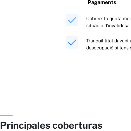
Pagaments
Cobreix la quota me
situació d'invalidesa.
Tranquil·litat davant
desocupació si tens c
Principales coberturas