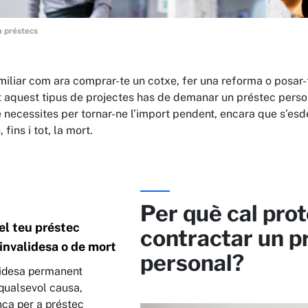
a préstecs
amiliar com ara comprar-te un cotxe, fer una reforma o posar-
nt aquest tipus de projectes has de demanar un préstec perso
 necessites per tornar-ne l’import pendent, encara que s’esde
fins i tot, la mort.
Per què cal prot
el teu préstec
contractar un p
invalidesa o de mort
personal?
lidesa permanent
qualsevol causa,
nça per a préstec