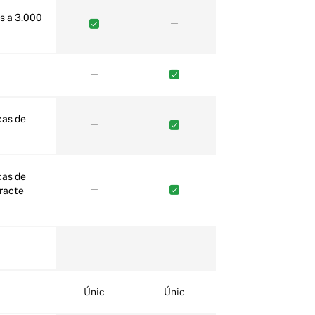
tracte
Únic
Únic