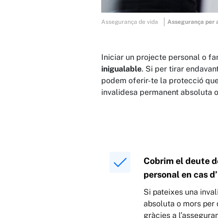
Assegurança de vida
Assegurança per 
Iniciar un projecte personal o f
inigualable
. Si per tirar endava
podem oferir-te la protecció que
invalidesa permanent absoluta o, 
Cobrim el deute d
personal en cas d’
Si pateixes una inva
absoluta o mors per 
gràcies a l’assegura