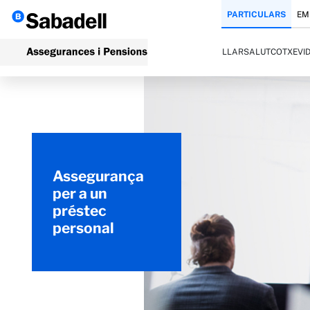
PARTICULARS
EM
LLAR
SALUT
COTXE
VI
Assegurança
per a un
préstec
personal