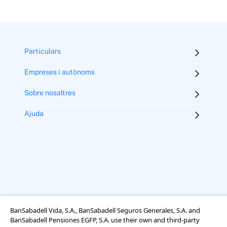
Particulars
Empreses i autònoms
Sobre nosaltres
Ajuda
BanSabadell Vida, S.A., BanSabadell Seguros Generales, S.A. and
Avís legal
Termes i condicions d’ús
Ús de galetes
BanSabadell Pensiones EGFP, S.A. use their own and third-party
Accessibilitat