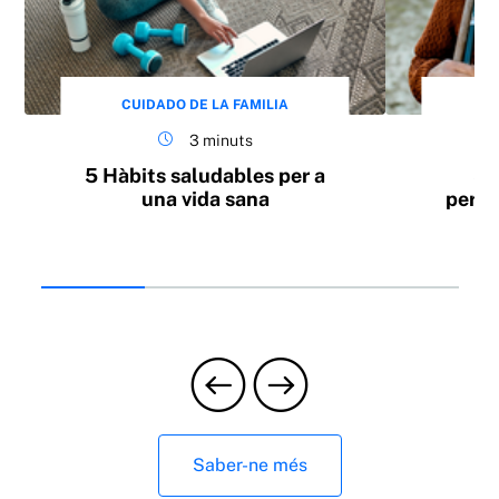
CUIDADO DE LA FAMILIA
CU
3 minuts
5 Hàbits saludables per a
Sa
una vida sana
perso
la t
Saber-ne més