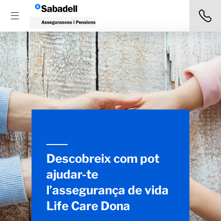
Descobreix com pot
ajudar-te
l’assegurança de vida
Life Care Dona