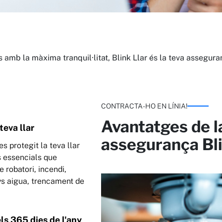
s amb la màxima tranquil·litat, Blink Llar és la teva assegur
CONTRACTA-HO EN LÍNIA!
Avantatges de l
teva llar
assegurança Bli
es protegit la teva llar
 essencials que
e robatori, incendi,
ys aigua, trencament de
ls 365 dies de l'any