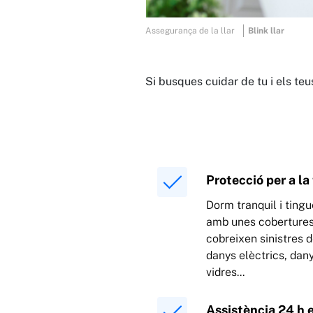
Assegurança de la llar
Blink llar
Si busques cuidar de tu i els teu
Protecció per a la 
Dorm tranquil i tingu
amb unes cobertures
cobreixen sinistres d
danys elèctrics, dan
vidres...
Assistència 24 h e