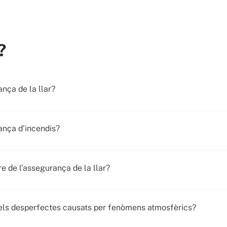
?
ança de la llar?
rança d’incendis?
e de l’assegurança de la llar?
r els desperfectes causats per fenòmens atmosfèrics?