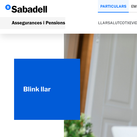
PARTICULARS
EM
LLAR
SALUT
COTXE
VI
Blink llar