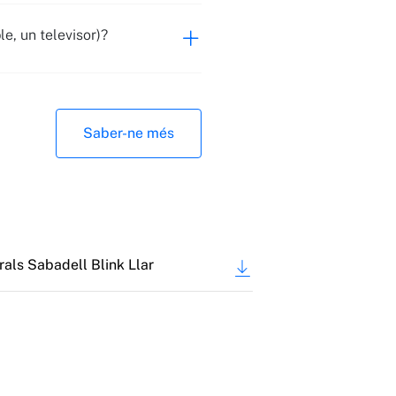
e, un televisor)?
Saber-ne més
als Sabadell Blink Llar