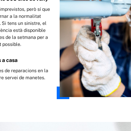
imprevistos, però sí que
rnar a la normalitat
Si tens un sinistre, el
tència està disponible
ies de la setmana per a
t possible.
 a casa
es de reparacions en la
tre servei de manetes.