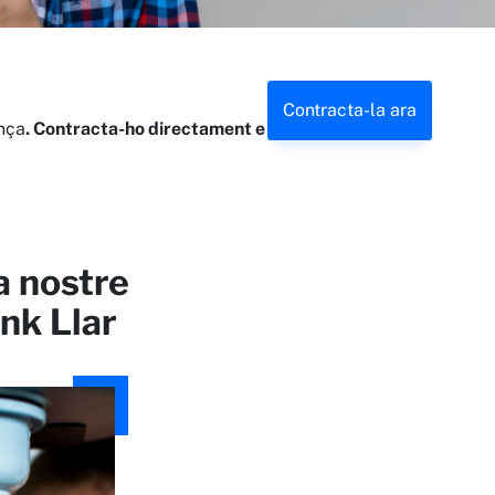
Contracta-la ara
ança
. Contracta-ho directament en línia!
a nostre
nk Llar