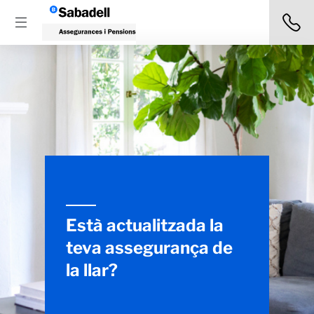
Està actualitzada la
teva assegurança de
la llar?