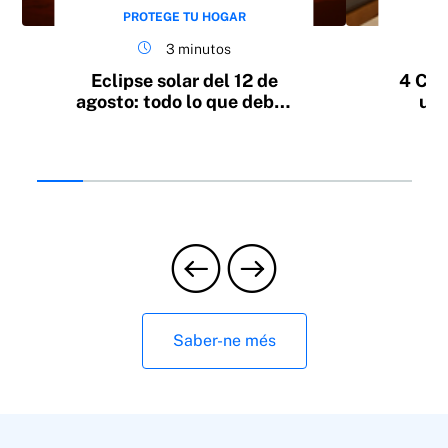
PROTEGE TU HOGAR
3 minutos
Eclipse solar del 12 de
4 Con
agosto: todo lo que debes
un 
saber
fr
Saber-ne més