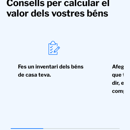
Consells per calcular el
valor dels vostres béns
Fes un inventari dels béns
Afegeix
de casa teva.
que té 
dir, el 
compre