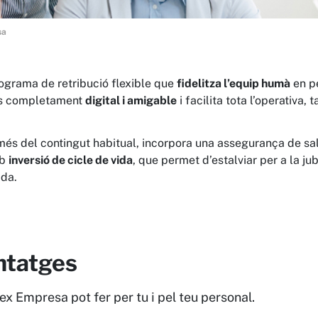
sa
ograma de retribució flexible que
fidelitza l’equip humà
en p
és completament
digital i amigable
i facilita tota l’operativa,
és del contingut habitual, incorpora una assegurança de salut,
b
inversió de cicle de vida
, que permet d’estalviar per a la j
ada.
ntatges
lex Empresa pot fer per tu i pel teu personal.