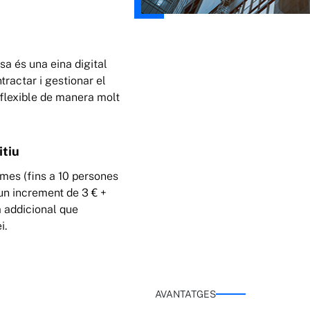
a és una eina digital
ractar i gestionar el
 flexible de manera molt
itiu
mes (fins a 10 persones
 un increment de 3 € +
 addicional que
i.
AVANTATGES