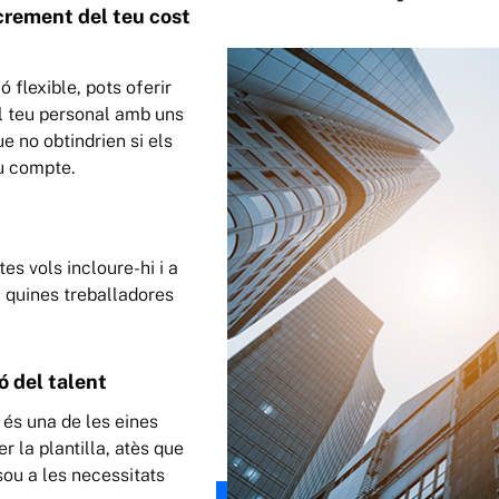
crement del teu cost
ó flexible, pots oferir
al teu personal amb uns
e no obtindrien si els
u compte.
es vols incloure-hi i a
a quines treballadores
ó del talent
e és una de les eines
 la plantilla, atès que
sou a les necessitats