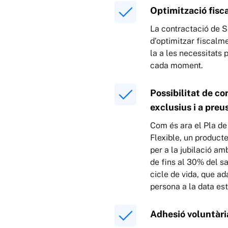
Optimització fisca
La contractació de 
d’optimitzar fiscalme
la a les necessitats 
cada moment.
Possibilitat de c
exclusius i a preu
Com és ara el Pla de 
Flexible, un product
per a la jubilació am
de fins al 30% del sa
cicle de vida, que ad
persona a la data est
Adhesió voluntàri