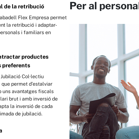
Per al persona
l de la retribució
Sabadell Flex Empresa
permet
nt la retribució i adaptar-
personals i familiars en
ontractar productes
s preferents
Jubilació Col·lectiu
e que permet d’estalviar
b uns avantatges fiscals
lari brut i amb inversió de
apta la inversió de cada
imada de jubilació.
a