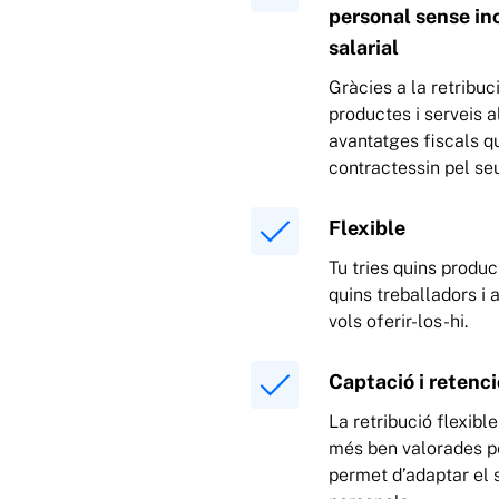
personal sense in
salarial
Gràcies a la retribuci
productes i serveis 
avantatges fiscals qu
contractessin pel se
Flexible
Tu tries quins product
quins treballadors i 
vols oferir-los-hi.
Captació i retenci
La retribució flexibl
més ben valorades per
permet d’adaptar el 