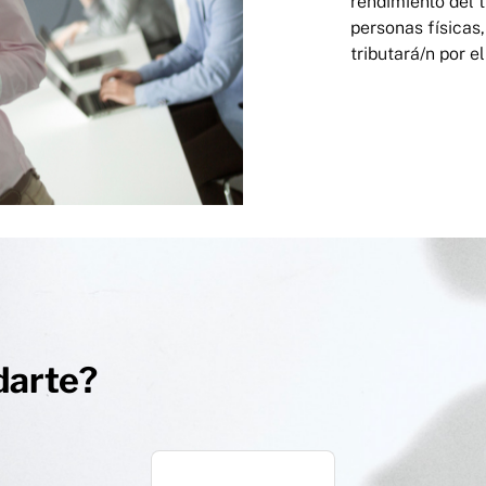
rendimiento del t
personas físicas,
tributará/n por 
darte?