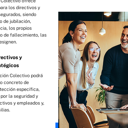
n Colectivo ofrece
ara los directivos y
egurados, siendo
o de jubilación,
cia, los propios
o de fallecimiento, las
esignen.
rectivos y
atégicos
ación Colectivo podrá
vo concreto de
tección específica,
por la seguridad y
ectivos y empleados y,
lias.