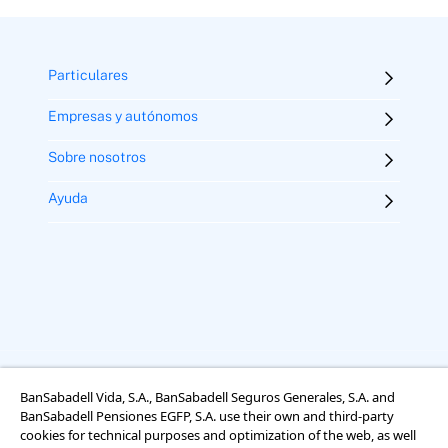
Particulares
Empresas y autónomos
Sobre nosotros
Ayuda
BanSabadell Vida, S.A., BanSabadell Seguros Generales, S.A. and
Aviso legal
Términos y condiciones
Uso de cookies
BanSabadell Pensiones EGFP, S.A. use their own and third-party
Accesibilidad
cookies for technical purposes and optimization of the web, as well
Información sobre el tratamiento de datos personales