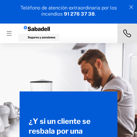
Teléfono de atención extraordinaria por los
incendios
91 276 37 38
.
¿Y si un cliente se
resbala por una