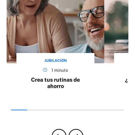
JUBILACIÓN
1 minuto
Crea tus rutinas de
¿Có
ahorro