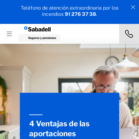
Teléfono de atención extraordinaria por los
incendios
91 276 37 38
.
4 Ventajas de las
aportaciones