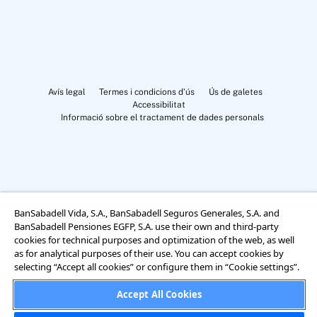
Avís legal
Termes i condicions d’ús
Ús de galetes
Accessibilitat
Informació sobre el tractament de dades personals
BanSabadell Vida, S.A., BanSabadell Seguros Generales, S.A. and
Cookies Settings
BanSabadell Pensiones EGFP, S.A. use their own and third-party
cookies for technical purposes and optimization of the web, as well
as for analytical purposes of their use. You can accept cookies by
selecting “Accept all cookies” or configure them in “Cookie settings”.
Accept All Cookies