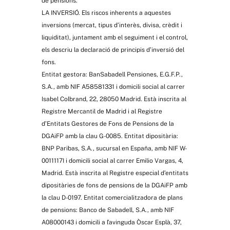
de pensions.
LA INVERSIÓ. Els riscos inherents a aquestes
inversions (mercat, tipus d’interès, divisa, crèdit i
liquiditat), juntament amb el seguiment i el control,
els descriu la declaració de principis d’inversió del
fons.
Entitat gestora: BanSabadell Pensiones, E.G.F.P.,
S.A., amb NIF A58581331 i domicili social al carrer
Isabel Colbrand, 22, 28050 Madrid. Està inscrita al
Registre Mercantil de Madrid i al Registre
d’Entitats Gestores de Fons de Pensions de la
DGAiFP amb la clau G-0085. Entitat dipositària:
BNP Paribas, S.A., sucursal en España, amb NIF W-
0011117I i domicili social al carrer Emilio Vargas, 4,
Madrid. Està inscrita al Registre especial d’entitats
dipositàries de fons de pensions de la DGAiFP amb
la clau D-0197. Entitat comercialitzadora de plans
de pensions: Banco de Sabadell, S.A., amb NIF
A08000143 i domicili a l’avinguda Òscar Esplà, 37,