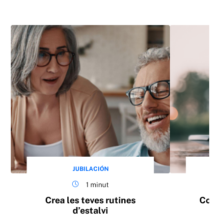
JUBILACIÓN
1 minut
Crea les teves rutines
Com 
d’estalvi