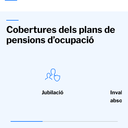
Cobertures dels plans de
pensions d’ocupació
Jubilació
Invali
absolut