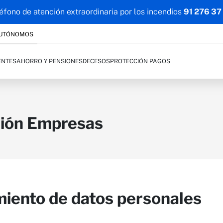
éfono de atención extraordinaria por los incendios
91 276 37
AUTÓNOMOS
ENTES
AHORRO Y PENSIONES
DECESOS
PROTECCIÓN PAGOS
sión Empresas
miento de datos personales