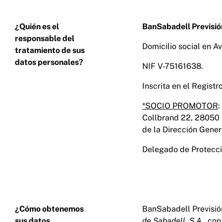
¿Quién es el
BanSabadell Previsi
responsable del
Domicilio social en A
tratamiento de sus
datos personales?
NIF V-75161638.
Inscrita en el Regist
*SOCIO PROMOTOR
:
Collbrand 22, 28050 M
de la Dirección Gene
Delegado de Protecci
¿Cómo obtenemos
BanSabadell Previsió
sus datos
de Sabadell, S.A.
, co