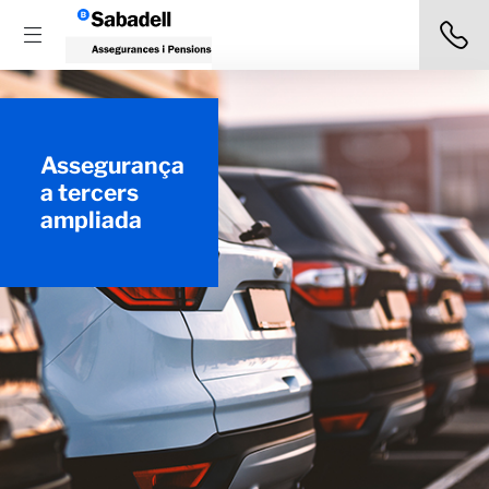
Assegurança
a tercers
ampliada