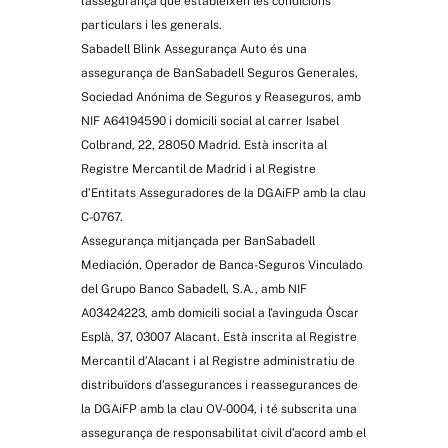
l’assegurança que estableixen les condicions
particulars i les generals.
Sabadell Blink Assegurança Auto és una
assegurança de BanSabadell Seguros Generales,
Sociedad Anónima de Seguros y Reaseguros, amb
NIF A64194590 i domicili social al carrer Isabel
Colbrand, 22, 28050 Madrid. Està inscrita al
Registre Mercantil de Madrid i al Registre
d’Entitats Asseguradores de la DGAiFP amb la clau
Vehicle de substitució
C-0767.
Assegurança mitjançada per BanSabadell
Mediación, Operador de Banca-Seguros Vinculado
del Grupo Banco Sabadell, S.A., amb NIF
A03424223, amb domicili social a l’avinguda Òscar
Esplà, 37, 03007 Alacant. Està inscrita al Registre
Mercantil d’Alacant i al Registre administratiu de
distribuïdors d’assegurances i reassegurances de
la DGAiFP amb la clau OV-0004, i té subscrita una
Gestió de multes i remolc ampliat: lliure elecció
assegurança de responsabilitat civil d’acord amb el
de taller il·limitat dins d’Espanya