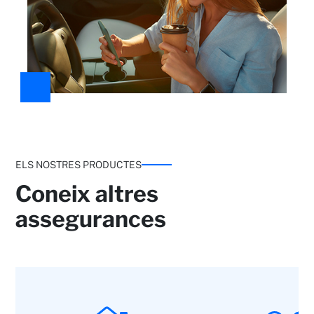
Robatori
ELS NOSTRES PRODUCTES
Coneix altres
assegurances
Robatori integral del vehicle a valor nou si té
menys de 2 anys i a valor venal si en té més