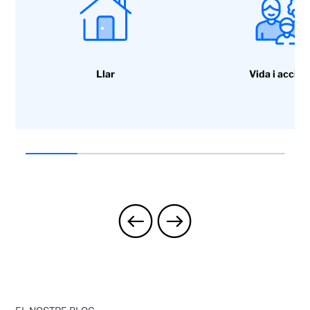
Llar
Vida i accide
Repatriació del vehicle a Espanya en cas de
robatori i tornada al domicili