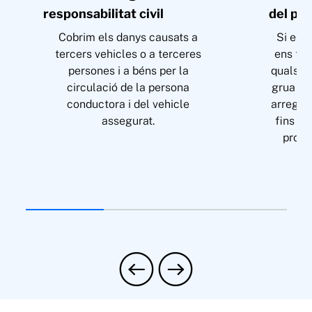
responsabilitat civil
del pr
Cobrim els danys causats a
Si et c
tercers vehicles o a terceres
ens ten
persones i a béns per la
qualsev
circulació de la persona
grua en
conductora i del vehicle
arreglar
assegurat.
fins al
prope