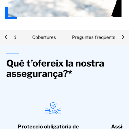
scripció
Cobertures
Preguntes freqüents
Què t’ofereix la nostra
assegurança?*
Protecció obligatòria de
Assist