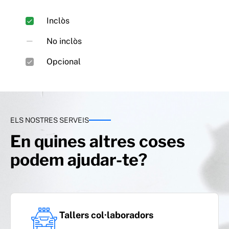
Assistència 24 h des del primer quilòmetre i
Inclòs
grua en menys de 60 minuts
No inclòs
Opcional
ELS NOSTRES SERVEIS
En quines altres coses
Reparació in situ, incloent-hi canvi de bateria i
podem ajudar-te?
roda punxada
Tallers col·laboradors