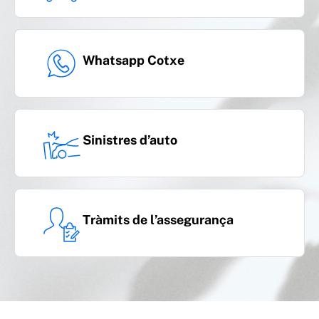
Trasllat i custòdia d´animals domèstics en cas d
Whatsapp Cotxe
´accident (a Espanya)
Sinistres d’auto
Tràmits de l’assegurança
Responsabilitat civil: Obligatòria i voluntària,
per a ocupants del vehicle i per a remolc o
caravana