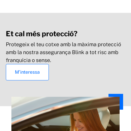
Et cal més protecció?
Assistència en viatge a persones
Protegeix el teu cotxe amb la màxima protecció
amb la nostra assegurança Blink a tot risc amb
franquícia o sense.
M’interessa
Vidres: reparació o reposició del parabrisa,
vidres del davant, del darrere, laterals i
sostres solars