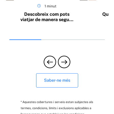
1 minut
Cobertures opcionals
Descobreix com pots
Que n
viatjar de manera segura
amb la mínima despesa
en combustible
Danys per animals: col·lisió o atropellament
d’animals cinegètics i domèstics
Saber-ne més
Danys per fenòmens atmosfèrics: pedra, neu o
* Aquestes cobertures i serveis estan subjectes als
inundacions
termes, condicions, límits i exclusions aplicables a