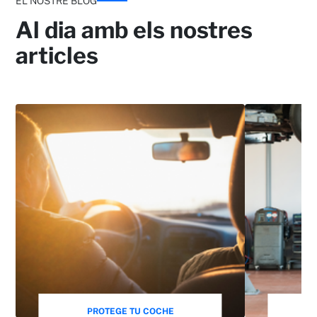
EL NOSTRE BLOG
Incendi
Al dia amb els nostres
articles
Danys propis
Amb franquícia o sense, 180 €, 300 €, 450 € i
600 €
PROTEGE TU COCHE