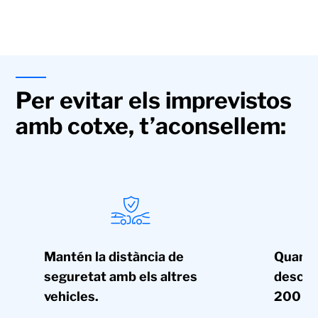
Per evitar els imprevistos
amb cotxe, t’aconsellem:
Mantén la distància de
Quan vi
seguretat amb els altres
descan
vehicles.
200 k