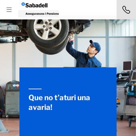
Que no t’aturi una
avaria!