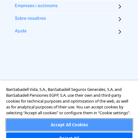
Empreses i autònoms
Sobre nosaltres
Ajuda
BanSabadell Vida, S.A., BanSabadell Seguros Generales, S.A. and
Avís legal
Termes i condicions d’ús
Ús de galetes
BanSabadell Pensiones EGFP, S.A. use their own and third-party
Accessibilitat
cookies for technical purposes and optimization of the web, as well
Informació sobre el tractament de dades personals
as for analytical purposes of their use. You can accept cookies by
selecting “Accept all cookies” or configure them in “Cookie settings”.
Accept All Cookies