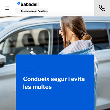
Condueix segur i evita
les multes