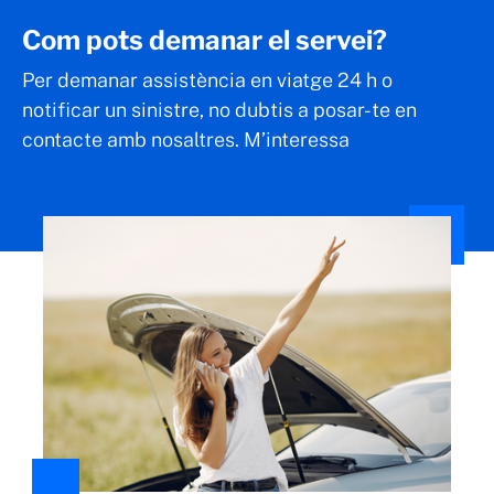
Com pots demanar el servei?
Per demanar assistència en viatge 24 h o
notificar un sinistre, no dubtis a posar-te en
contacte amb nosaltres. M’interessa