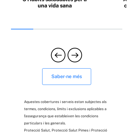
una vida sana
con
ass
Saber-ne més
Aquestes cobertures i serveis estan subjectes als
termes, condicions, límits i exclusions aplicables a
l’assegurança que estableixen les condicions
particulars i les generals.
Protecció Salut, Protecció Salut Pimes i Protecció