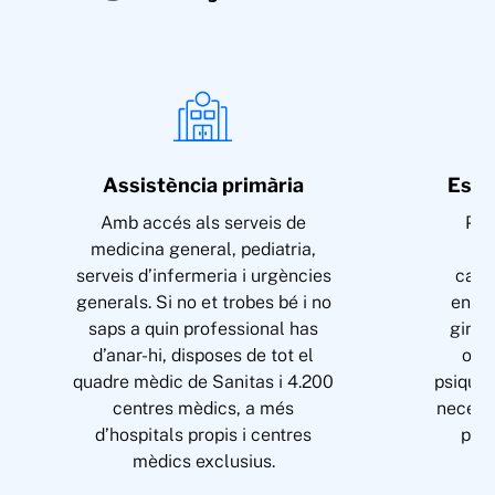
Assistència primària
Espe
Amb accés als serveis de
Pot
medicina general, pediatria,
es
serveis d’infermeria i urgències
card
generals. Si no et trobes bé i no
endoc
saps a quin professional has
ginec
d’anar-hi, disposes de tot el
ofta
quadre mèdic de Sanitas i 4.200
psiquiat
centres mèdics, a més
necessi
d’hospitals propis i centres
pers
mèdics exclusius.