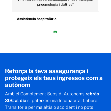
pneumologia i d’altres*
Assistència hospitalària
Altres serveis assistencials
Ambulància, atenció especial a domicili,
odontoestomatologia, podologia i d’altres *
Reforça la teva assegurança i
protegeix els teus ingressos com a
Medicina preventiva
autònom
Amb el Complement Subsidi Autònoms
rebràs
30€ al dia
si pateixes una Incapacitat Laboral
Transitòria per malaltia o accident i no pots
Cobertures addicionales