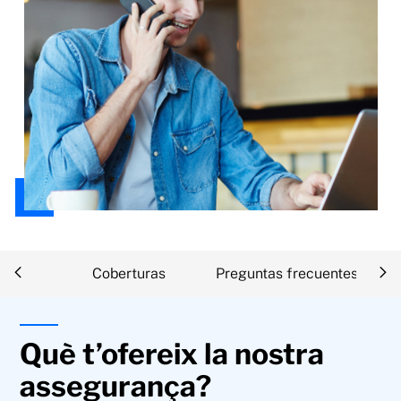
ipción
Coberturas
Preguntas frecuentes
Què t’ofereix la nostra
assegurança?