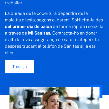
treballar.
Accidents laborals i de trànsit, assistència
La durada de la cobertura dependrà de la
d’urgències a l’estranger i d’altres *
malaltia o lesió, segons el barem. Sol·licita-la des
del primer dia de baixa
de forma ràpida i senzilla
Sabadell BluaU
a través de
Mi Sanitas.
Contracta-ho en donar
d'alta la teva assegurança de salut o afegeix-la
Videoconsulta amb especialistes, diagnòstic
després trucant al telèfon de Sanitas si ja ets
dermatològic digital, analítiques a domicili i
client.
d’altres *
Truca ja