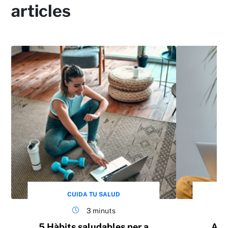
articles
CUIDA TU SALUD
3 minuts
5 Hàbits saludables per a
Aut