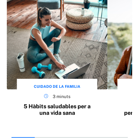
CUIDADO DE LA FAMILIA
CU
3 minuts
5 Hàbits saludables per a
Sa
una vida sana
perso
la t