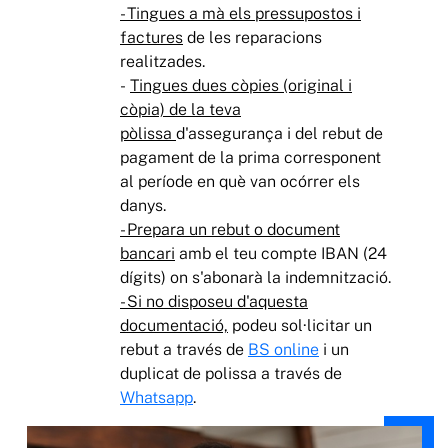
- Tingues a mà els pressupostos i
factures
de les reparacions
realitzades.
-
Tingues dues còpies (original i
còpia) de la teva
pòlissa
d'assegurança i del rebut de
pagament de la prima corresponent
al període en què van ocórrer els
danys.
- Prepara un rebut o document
bancari
amb el teu compte IBAN (24
dígits) on s'abonarà la indemnització.
- Si no disposeu d'aquesta
documentació,
podeu sol·licitar un
rebut a través de
BS online
i un
duplicat de polissa a través de
Whatsapp
.