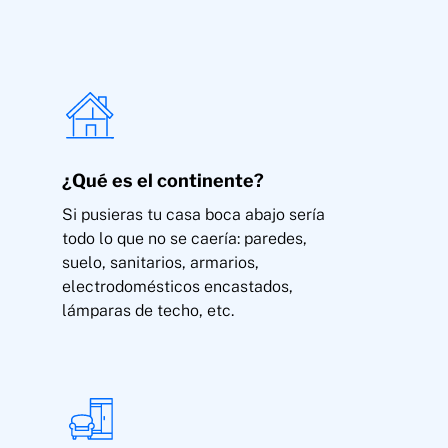
¿Qué es el continente?
Si pusieras tu casa boca abajo sería
Rotura de cristales, lunas, espejos, mármoles,
todo lo que no se caería: paredes,
elementos sanitarios y vitrocerámicas
suelo, sanitarios, armarios,
electrodomésticos encastados,
lámparas de techo, etc.