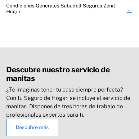
Condiciones Generales Sabadell Seguros Zenit
Hogar
Daños estéticos continente
Descubre nuestro servicio de
manitas
¿Te imaginas tener tu casa siempre perfecta?
Bienes Refrigerados: Deterioro de alimentos,
medicamentos en frigoríficos por siniestro
Con tu Seguro de Hogar, se incluye el servicio de
manitas. Dispones de tres horas de trabajo de
profesionales expertos para ti.
Descubre más