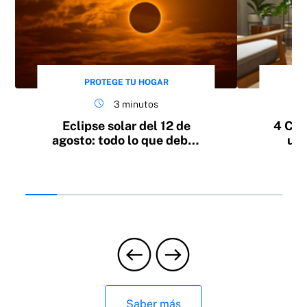
Servicio de consulta veterinaria digital
PROTEGE TU HOGAR
3 minutos
Eclipse solar del 12 de
4 Con
agosto: todo lo que debes
un 
saber
fr
Coberturas opcionales
Saber más