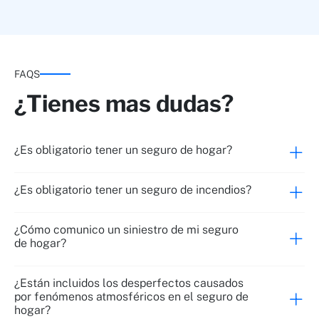
Dinero en efectivo dentro de la vivienda
FAQS
habitual
¿Tienes mas dudas?
Dinero en efectivo fuera de la vivienda (vía
pública)
Reposición de cerraduras de puertas de acceso
por hurto o expoliación
¿Es obligatorio tener un seguro de hogar?
Uso fraudulento de tarjetas de crédito por robo,
expoliación y hurto
¿Es obligatorio tener un seguro de incendios?
¿Cómo comunico un siniestro de mi seguro
de hogar?
¿Están incluidos los desperfectos causados
por fenómenos atmosféricos en el seguro de
hogar?