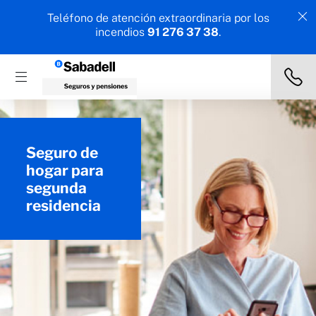
Teléfono de atención extraordinaria por los
incendios
91 276 37 38
.
Seguro de
hogar para
segunda
residencia