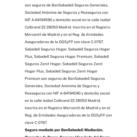
son seguros de BanSabadell Seguros Generales,
Sociedad Anónima de Seguros y Reaseguros con
Premium
NIF A-64194590 y domicilio social en la calle Isabel
Colbrand 22 28050 Madrid. Inscrita en el Registro
Mercantil de Madrid y en el Reg. de Entidades
Servicio de asistencia informática
Aseguradoras de la DGSyFP con clave C-0767.
Sabadell Seguros Hogar, Sabadell Seguros Hogar
Plus, Sabadell Seguros Hogar Premium, Sabadell
Seguros Zenit Hogar, Sabadell Seguros Zenit
Hogar Plus, Sabadell Seguros Zenit Hogar
Premium son seguros de BanSabadell Seguros
Generales, Sociedad Anónima de Seguros y
Reaseguros con NIF A-64194590 y domicilio social
en la calle Isabel Colbrand 22 28050 Madrid.
Servicio de eficiencia energética
Inscrita en el Registro Mercantil de Madrid y en el
Reg. de Entidades Aseguradoras de la DGSyFP con
clave C-0767.
Seguro mediado por BanSabadell Mediación,