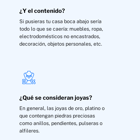
Robo
¿Y el contenido?
Si pusieras tu casa boca abajo sería
todo lo que se caería: muebles, ropa,
electrodomésticos no encastrados,
decoración, objetos personales, etc.
Robo, expoliación y daños del continente y
contenido de la vivienda, trasteros, garajes.
Joyas dentro de la vivienda (hasta 2.000 €,
ampliable).
¿Qué se consideran joyas?
Expoliación fuera de la vivienda
En general, las joyas de oro, platino o
que contengan piedras preciosas
como anillos, pendientes, pulseras o
alfileres.