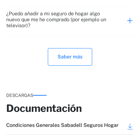
Dinero en efectivo dentro de 2ª residencia
Hurto del contenido o perpetrado por
¿Puedo añadir a mi seguro de hogar algo
empleados (si ha trabajado > 6 meses)
nuevo que me he comprado (por ejemplo un
televisor)?
Saber más
Daños eléctricos
DESCARGAS
Documentación
Condiciones Generales Sabadell Seguros Hogar