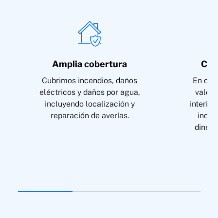
Amplia cobertura
Cob
Cubrimos incendios, daños
En caso
eléctricos y daños por agua,
valor 
incluyendo localización y
interior
reparación de averías.
inclu
dinero