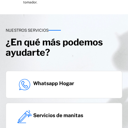
tomador.
NUESTROS SERVICIOS
¿En qué más podemos
Fenómenos atmosféricos
ayudarte?
Whatsapp Hogar
Responsabilidad civil:
Inmobiliaria, derivada de
derrames de agua, privada familiar, animales
Servicios de manitas
domésticos y derivada de la tenencia de perros