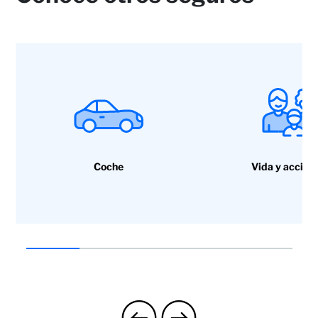
Asistencia en la vivienda: Conexión con
profesionales (puesta en contacto) y Servicio
de Manitas
Un servicio al año de 3h
Coche
Vida y accide
Hasta dos servicios al año de 3h
Hasta cuatro servicios al año de 3h