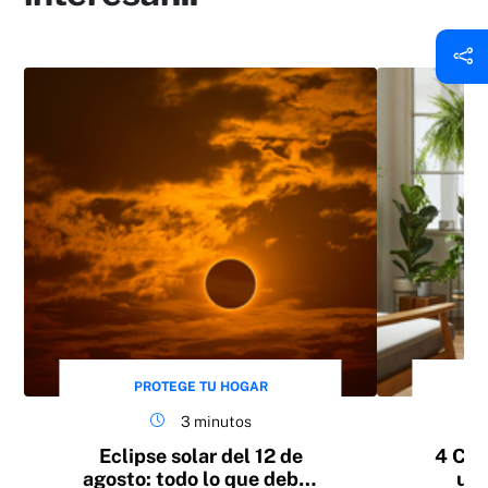
PROTEGE TU HOGAR
3 minutos
Eclipse solar del 12 de
4 Con
agosto: todo lo que debes
un 