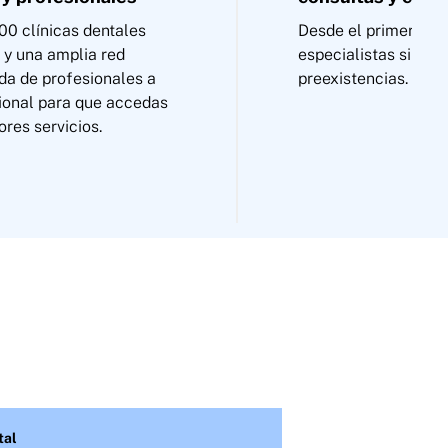
00 clínicas dentales
Desde el primer día
 y una amplia red
especialistas sin ca
da de profesionales a
preexistencias.
cional para que accedas
ores servicios.
tal