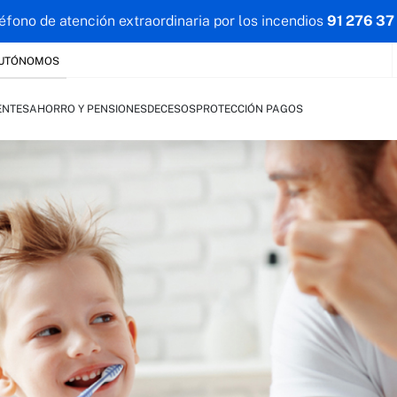
éfono de atención extraordinaria por los incendios
91 276 37
AUTÓNOMOS
ENTES
AHORRO Y PENSIONES
DECESOS
PROTECCIÓN PAGOS