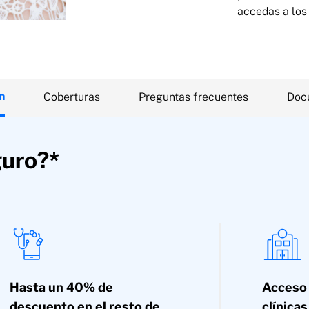
accedas a los
n
Coberturas
Preguntas frecuentes
Doc
guro?*
Hasta un 40% de
Acceso 
descuento en el resto de
clínica