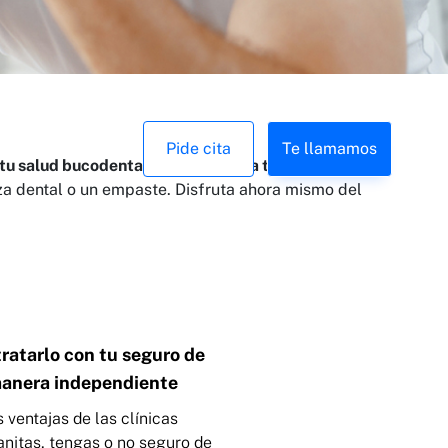
Pide cita
Te llamamos
u salud bucodental y de la de toda tu familia
, desde
za dental o un empaste. Disfruta ahora mismo del
ratarlo con tu seguro de
manera independiente
s ventajas de las clínicas
anitas, tengas o no seguro de