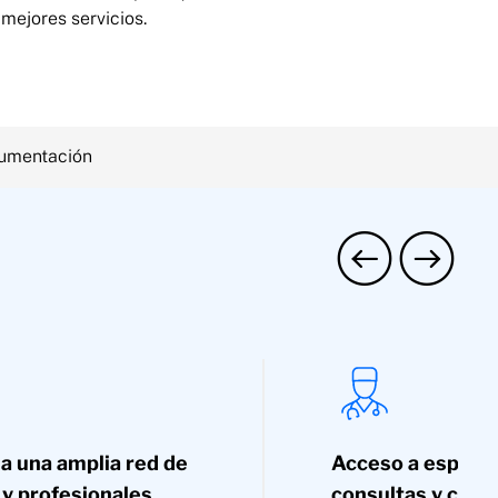
 mejores servicios.
umentación
a una amplia red de
Acceso a especia
s y profesionales
consultas y caso