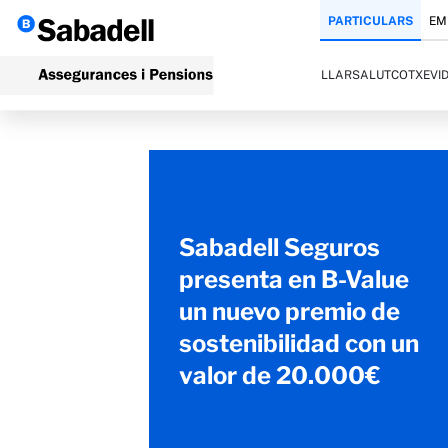
PARTICULARS
EM
LLAR
SALUT
COTXE
VI
Sabadell Seguros
presenta en B-Value
un nuevo premio de
sostenibilidad con un
valor de 20.000€