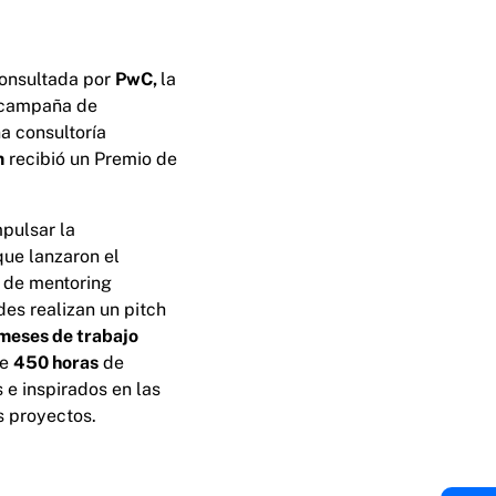
consultada por
PwC,
la
a campaña de
na consultoría
m
recibió un Premio de
mpulsar la
que lanzaron el
a de mentoring
des realizan un pitch
meses de trabajo
de
450 horas
de
 e inspirados en las
s proyectos.