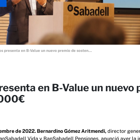
Sabadell Seguros presenta en B-Value un nuevo premio de sostenibilidad con un valor de 20.000€
resenta en B-Value un nuevo p
.000€
viembre de 2022. Bernardino Gómez Aritmendi,
director gene
anSabadell Vida y BanSabadell Pensiones, anunció ayer la i