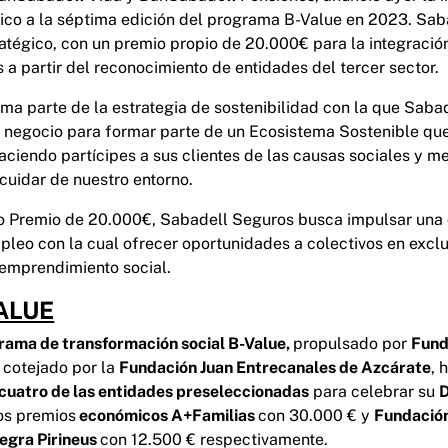
co a la séptima edición del programa B-Value en 2023. Sab
tégico, con un premio propio de 20.000€ para la integració
 a partir del reconocimiento de entidades del tercer sector.
ma parte de la estrategia de sostenibilidad con la que Sab
 negocio para formar parte de un Ecosistema Sostenible que
aciendo partícipes a sus clientes de las causas sociales y 
 cuidar de nuestro entorno.
o Premio de 20.000€, Sabadell Seguros busca impulsar una 
pleo con la cual ofrecer oportunidades a colectivos en excl
l emprendimiento social.
ALUE
grama de transformación social B-Value,
propulsado por
Fund
 cotejado por la
Fundación Juan Entrecanales de Azcárate
, 
 cuatro de las entidades preseleccionadas
para celebrar su
los premios
económicos A+Familias
con 30.000 € y
Fundació
egra Pirineus
con 12.500 € respectivamente.