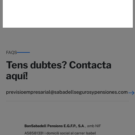
l'execució del propi contracte. Podeu exercir els
vostres drets i obtenir més informació a la
Política de Protecció de Dades
.
FAQS
Tens dubtes? Contacta
aquí!
previsioempresarial@sabadellsegurosypensiones.com
BanSabadell Pensions E.G.F.P., S.A
., amb NIF
A58581331 i domicili social al carrer Isabel