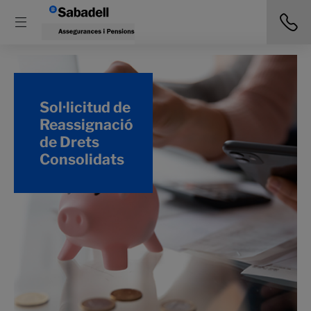
Sol·licitud de
Reassignació
de Drets
Consolidats