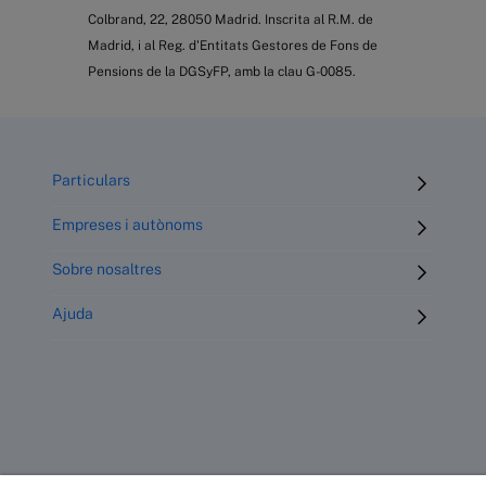
Colbrand, 22, 28050 Madrid. Inscrita al R.M. de
Madrid, i al Reg. d'Entitats Gestores de Fons de
Pensions de la DGSyFP, amb la clau G-0085.
Particulars
Empreses i autònoms
Sobre nosaltres
Ajuda