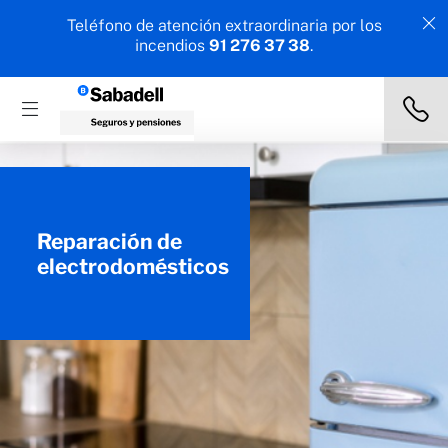
Teléfono de atención extraordinaria por los
incendios
91 276 37 38
.
Reparación de
electrodomésticos