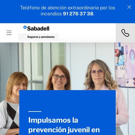
Teléfono de atención extraordinaria por los
incendios
91 276 37 38
.
Impulsamos la
prevención juvenil en