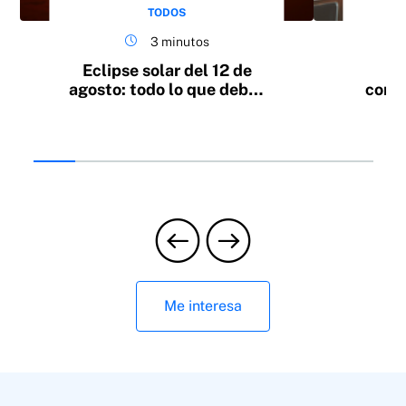
TODOS
3 minutos
Eclipse solar del 12 de
1
agosto: todo lo que debes
condu
saber
Me interesa