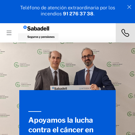
Teléfono de atención extraordinaria por los
incendios
91 276 37 38
.
Apoyamos la lucha
contra el cáncer en