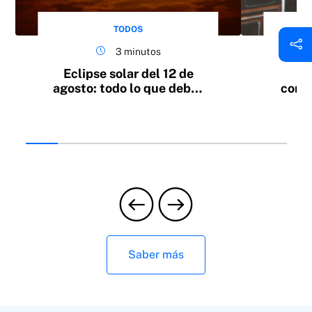
TODOS
3 minutos
Eclipse solar del 12 de
1
agosto: todo lo que debes
condu
saber
Saber más