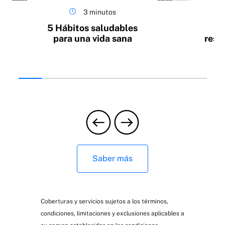
3 minutos
5 Hábitos saludables
¿Y
para una vida sana
resb
sue
se
Saber más
Coberturas y servicios sujetos a los términos,
condiciones, limitaciones y exclusiones aplicables a