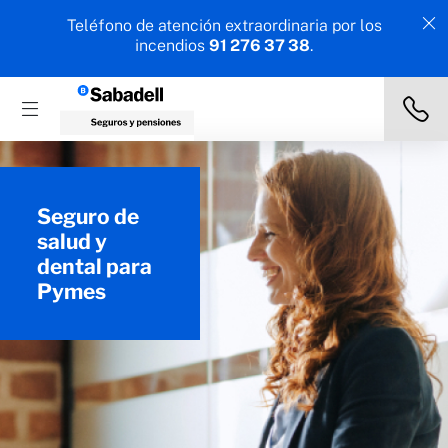
Teléfono de atención extraordinaria por los
incendios
91 276 37 38
.
Seguro de
salud y
dental para
Pymes