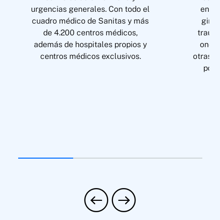
urgencias generales. Con todo el
endoc
cuadro médico de Sanitas y más
ginec
de 4.200 centros médicos,
trauma
además de hospitales propios y
oncol
centros médicos exclusivos.
otras, 
por 