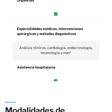
Urgencias
Especialidades médicas, intervenciones
quirúrgicas y métodos diagnósticos
Análisis clínicos, cardiología, endocrinología,
neumología y más*
Asistencia hospitalaria
Otros servicios asistenciales
Modalidades de
Ambulancia, atención especial en domicilio,