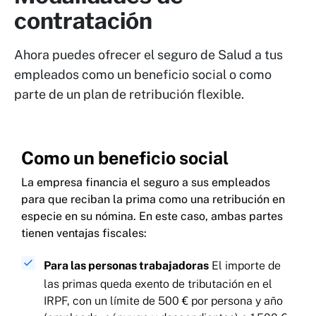
odontoestomatología, podología y más*
contratación
Medicina preventiva
Ahora puedes ofrecer el seguro de Salud a tus
empleados como un beneficio social o como
parte de un plan de retribución flexible.
Coberturas adicionales
Como un beneficio social
Accidentes laborales y de tráfico, asistencia de
La empresa financia el seguro a sus empleados
urgencias en el extranjero y más*
para que reciban la prima como una retribución en
especie en su nómina. En este caso, ambas partes
Ecosistema digital
tienen ventajas fiscales:
Medición de constantes vitales, diagnóstico
Para las personas trabajadoras
El importe de
dermatológico digital IA, cuida tu mente
las primas queda exento de tributación en el
(psicología) y más*
IRPF, con un límite de 500 € por persona y año