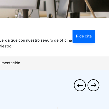
Pide cita
cuerda que con nuestro seguro de oficinas t
endrás
iestro.
umentación