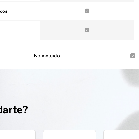
ados
No incluido
darte?