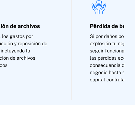
ión de archivos
Pérdida de benef
 los gastos por
Si por daños por agu
cción y reposición de
explosión tu negoci
 incluyendo la
seguir funcionando,
ción de archivos
las pérdidas económ
icos
consecuencia del cie
negocio hasta el per
capital contratado.