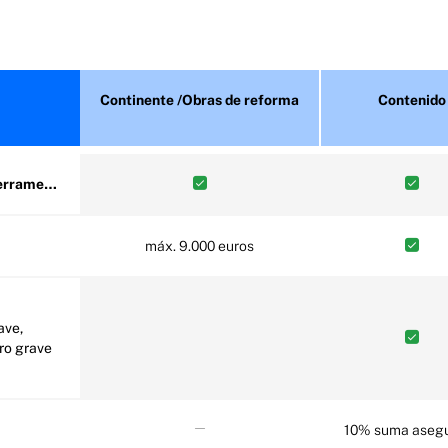
Continente /Obras de reforma
Contenido
 derrame…
máx. 9.000 euros
ave,
ro grave
10% suma aseg