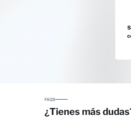
S
c
FAQS
¿Tienes más dudas