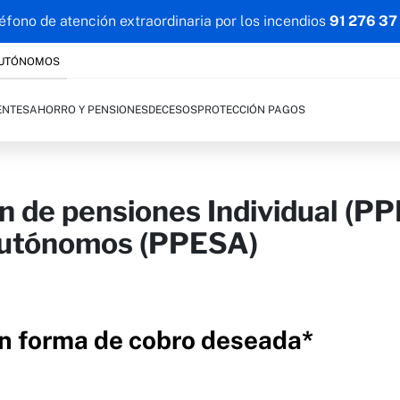
éfono de atención extraordinaria por los incendios
91 276 37
AUTÓNOMOS
ENTES
AHORRO Y PENSIONES
DECESOS
PROTECCIÓN PAGOS
n de pensiones Individual (PP
autónomos (PPESA)​
 forma de cobro deseada*​