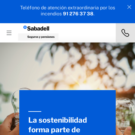
Teléfono de atención extraordinaria por los
incendios
91 276 37 38
.
La sostenibilidad
forma parte de