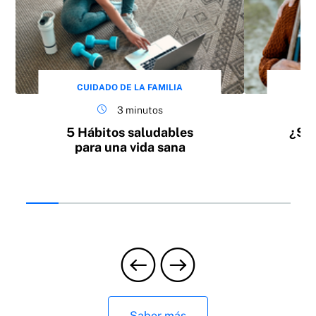
CUIDADO DE LA FAMILIA
CU
3 minutos
5 Hábitos saludables
¿Sab
para una vida sana
be
Saber más