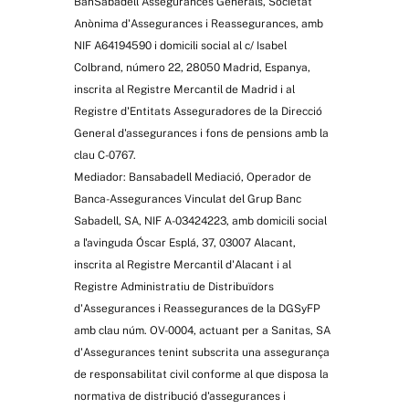
BanSabadell Assegurances Generals, Societat
Anònima d'Assegurances i Reassegurances, amb
NIF A64194590 i domicili social al c/ Isabel
Colbrand, número 22, 28050 Madrid, Espanya,
inscrita al Registre Mercantil de Madrid i al
Registre d'Entitats Asseguradores de la Direcció
General d'assegurances i fons de pensions amb la
clau C-0767.
Mediador: Bansabadell Mediació, Operador de
Banca-Assegurances Vinculat del Grup Banc
Sabadell, SA, NIF A-03424223, amb domicili social
a l'avinguda Óscar Esplá, 37, 03007 Alacant,
inscrita al Registre Mercantil d'Alacant i al
Registre Administratiu de Distribuïdors
d'Assegurances i Reassegurances de la DGSyFP
amb clau núm. OV-0004, actuant per a Sanitas, SA
d'Assegurances tenint subscrita una assegurança
de responsabilitat civil conforme al que disposa la
normativa de distribució d'assegurances i