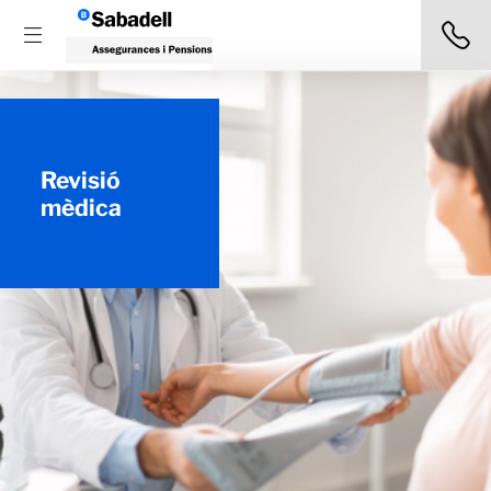
Revisió
mèdica