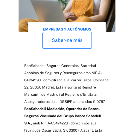
EMPRESAS Y AUTÓNOMOS
1 minut
Saber-ne més
Autònoms/es: per què
convé contractar una
assegurança de vida?
BanSabadell Seguros Generales, Sociedad
Anónima de Seguros y Reaseguros amb NIF A-
64194590 i domicili social al carrer Isabel Colbrand,
22, 28050 Madrid. Està inscrita al Registre
Mercantil de Madrid i al Registre d’Entitats
Asseguradores de la DGSiFP amb la clau C-0767.
BanSabadell Mediación, Operador de Banca-
Seguros Vinculado del Grupo Banco Sabadell,
S.A.
, amb NIF A-03424223 i domicili social a
l’avinguda Óscar Esplá, 37, 03007 Alacant. Està