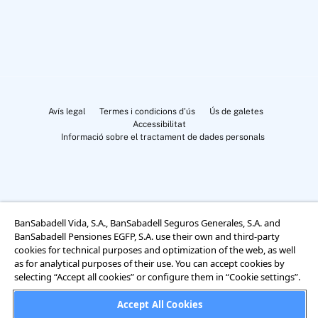
Avís legal
Termes i condicions d’ús
Ús de galetes
Accessibilitat
Informació sobre el tractament de dades personals
BanSabadell Vida, S.A., BanSabadell Seguros Generales, S.A. and
Cookies Settings
BanSabadell Pensiones EGFP, S.A. use their own and third-party
cookies for technical purposes and optimization of the web, as well
as for analytical purposes of their use. You can accept cookies by
selecting “Accept all cookies” or configure them in “Cookie settings”.
Accept All Cookies