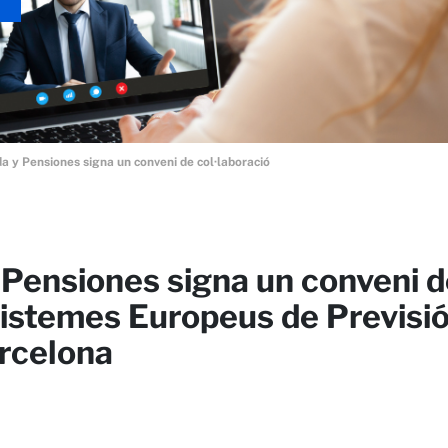
a y Pensiones signa un conveni de col·laboració
Pensiones signa un conveni d
 Sistemes Europeus de Previsi
arcelona