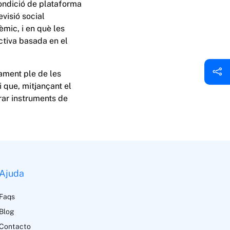
condició de plataforma
evisió social
èmic, i en què les
ctiva basada en el
ament ple de les
 que, mitjançant el
orar instruments de
Ajuda
Faqs
Blog
Contacto