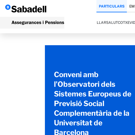
PARTICULARS
EM
LLAR
SALUT
COTXE
VI
Conveni amb
l’Observatori dels
Sistemes Europeus de
Previsió Social
Complementària de la
Universitat de
Barcelona