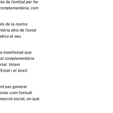
s de l’entitat per fer
al complementària, com
als de la nostra
tària dins de l’estat
ndica el seu
ha manifestat que
cial complementària
ietat. Volem
Estat i el teixit
nt per generar
estar com l’estudi
tecció social, en què