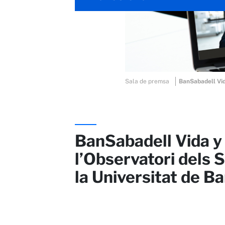
Sala de premsa
BanSabadell Vid
BanSabadell Vida y 
l’Observatori dels
la Universitat de B