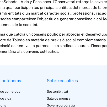
anSabadell Vida y Pensiones, l’Observatori reforça la seva 
 la qual participen les principals entitats del mercat de la pr
mb entitats d’un marcat caràcter social, professional i acad
essades comparteixen l’objectiu de generar consciència col·le
lemes de la societat.
irma que caldrà un consens polític per abordar el desenvolup
te de Toledo en matèria de previsió social complementària i
ociació col·lectiva, la patronal i els sindicats hauran d’incorp
mentària als convenis col·lectius.
i autònoms
Sobre nosaltres
 de comerços
Sostenibilitat
de vida
Sala de premsa
ions
Govern corporatiu