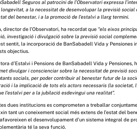
abadell Seguros al patrocini de l’Observatori expressa l’interè
a longevitat, a la necessitat de desenvolupar la previsió soci
at del benestar, i a la promoció de l’estalvi a llarg termini.
, director de l’Observatori, ha recordat que
“els eixos princip
ó, investigació i divulgació sobre la previsió social complemen
st sentit, la incorporació de BanSabadell Vida y Pensiones i
s objectius.
ctora d’Estalvi i Pensions de BanSabadell Vida y Pensiones, 
met divulgar i conscienciar sobre la necessitat de previsió so
tants socials, per poder contribuir al benestar futur de la soc
ció i la implicació de tots els actors necessaris (la societat, l’
e l’estalvi per a la jubilació esdevingui una realitat”.
es dues institucions es comprometen a treballar conjuntame
xin tant un coneixement social més extens de l’estat del ben
 afavoreixen el desenvolupament d’un sistema integral de pro
plementària té la seva funció.