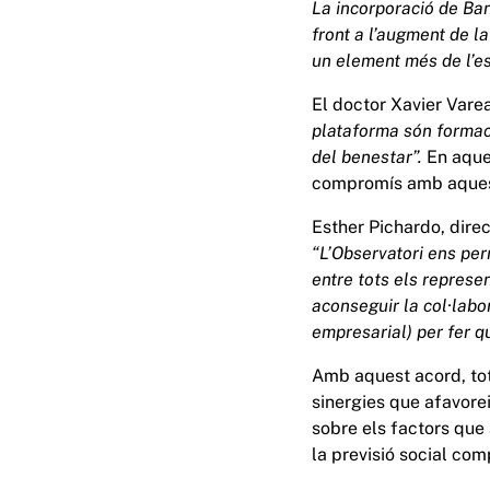
La incorporació de BanS
front a l’augment de l
un element més de l’est
El doctor Xavier Varea
plataforma són formaci
del benestar”.
En aque
compromís amb aquest
Esther Pichardo, dire
“L’Observatori ens per
entre tots els represen
aconseguir la col·labora
empresarial) per fer qu
Amb aquest acord, tot
sinergies que afavorei
sobre els factors que
la previsió social com