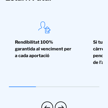
Rendibilitat 100%
Si tu j
garantida al venciment per
càrrec
a cada aportació
penden
de l’as