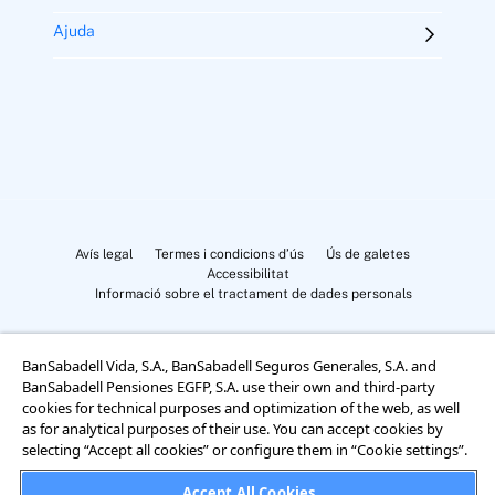
Ajuda
Avís legal
Termes i condicions d’ús
Ús de galetes
Accessibilitat
Informació sobre el tractament de dades personals
BanSabadell Vida, S.A., BanSabadell Seguros Generales, S.A. and
BanSabadell Pensiones EGFP, S.A. use their own and third-party
cookies for technical purposes and optimization of the web, as well
as for analytical purposes of their use. You can accept cookies by
Cookies Settings
selecting “Accept all cookies” or configure them in “Cookie settings”.
Accept All Cookies