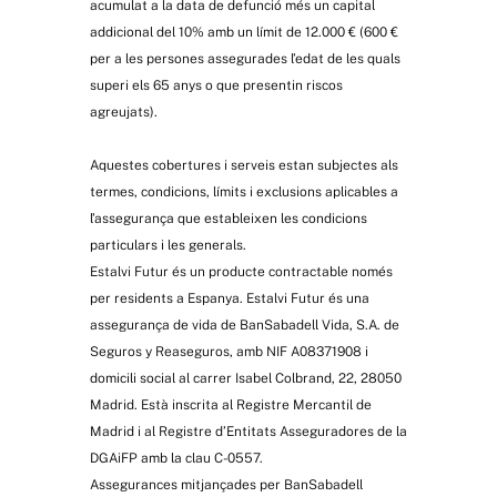
acumulat a la data de defunció més un capital
addicional del 10% amb un límit de 12.000 € (600 €
per a les persones assegurades l’edat de les quals
superi els 65 anys o que presentin riscos
agreujats).
Aquestes cobertures i serveis estan subjectes als
termes, condicions, límits i exclusions aplicables a
l’assegurança que estableixen les condicions
particulars i les generals.
Estalvi Futur és un producte contractable només
per residents a Espanya. Estalvi Futur és una
assegurança de vida de BanSabadell Vida, S.A. de
Seguros y Reaseguros, amb NIF A08371908 i
domicili social al carrer Isabel Colbrand, 22, 28050
Madrid. Està inscrita al Registre Mercantil de
Madrid i al Registre d’Entitats Asseguradores de la
DGAiFP amb la clau C-0557.
Assegurances mitjançades per BanSabadell