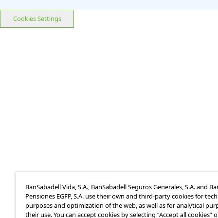
Cookies Settings
BanSabadell Vida, S.A., BanSabadell Seguros Generales, S.A. and B
Pensiones EGFP, S.A. use their own and third-party cookies for tech
purposes and optimization of the web, as well as for analytical pur
their use. You can accept cookies by selecting “Accept all cookies” 