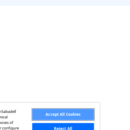
anSabadell
Accept All Cookies
nical
poses of
or configure
Reject All