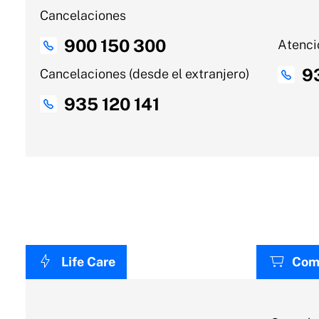
Cancelaciones
900 150 300
Atenció
9
Cancelaciones (desde el extranjero)
935 120 141
Life Care
Com