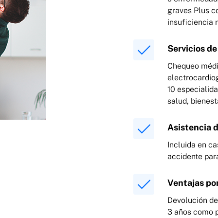
graves Plus co
insuficiencia 
Servicios d
Chequeo médic
electrocardiog
10 especialid
salud, bienest
Asistencia d
Incluida en ca
accidente par
Ventajas por
Devolución de
3 años como p