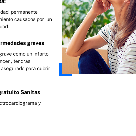
sa:
cidad permanente
imiento causados por un
dad.
ermedades graves
grave como un infarto
ncer , tendrás
l asegurado para cubrir
ratuito Sanitas
ectrocardiograma y