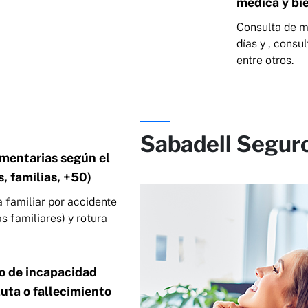
médica y bi
Consulta de m
días y , consu
entre otros.
Sabadell Seguro
mentarias según el
, familias, +50)
a familiar por accidente
as familiares) y rotura
o de incapacidad
ta o fallecimiento