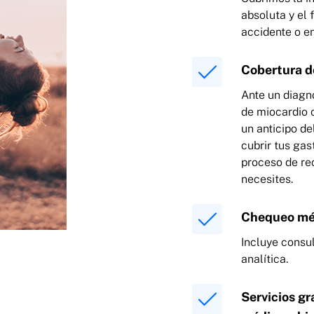
absoluta y el 
accidente o 
Cobertura d
Ante un diagn
de miocardio o
un anticipo de
cubrir tus ga
proceso de re
necesites.
Chequeo méd
Incluye consu
analítica.
Servicios gr