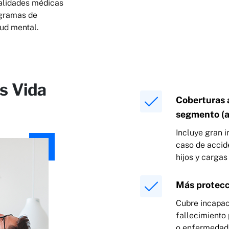
ialidades médicas
rogramas de
lud mental.
s Vida
Coberturas 
segmento (ad
Incluye gran i
caso de accid
hijos y cargas
Más protecc
Cubre incapac
fallecimiento
o enfermedad