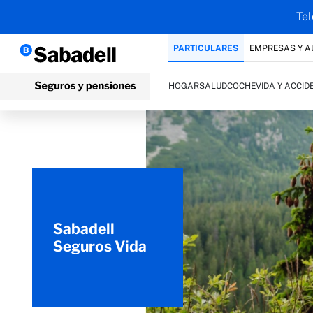
Tel
PARTICULARES
EMPRESAS Y 
HOGAR
SALUD
COCHE
VIDA Y ACCID
Sabadell
Seguros Vida