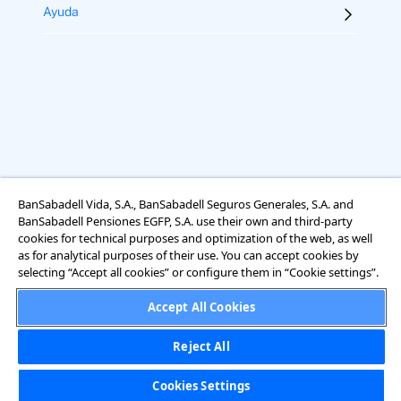
Ayuda
Aviso legal
Términos y condiciones
Uso de cookies
BanSabadell Vida, S.A., BanSabadell Seguros Generales, S.A. and
Accesibilidad
BanSabadell Pensiones EGFP, S.A. use their own and third-party
Información sobre el tratamiento de datos personales
cookies for technical purposes and optimization of the web, as well
as for analytical purposes of their use. You can accept cookies by
selecting “Accept all cookies” or configure them in “Cookie settings”.
Accept All Cookies
Reject All
Cookies Settings
Cookies Settings