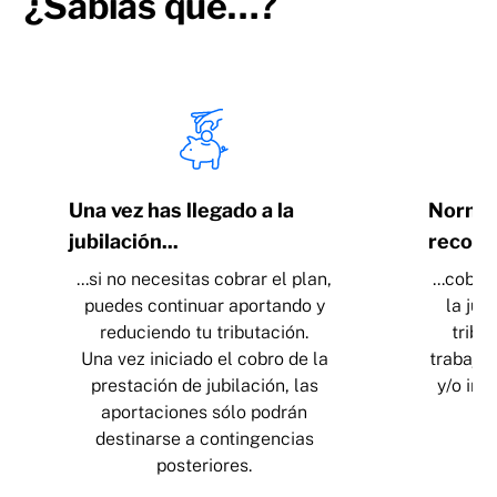
¿Sabías que…?
Una vez has llegado a la
Normal
jubilación...
recome
...si no necesitas cobrar el plan,
...cobra
puedes continuar aportando y
la jub
reduciendo tu tributación.
tribu
Una vez iniciado el cobro de la
trabajo,
prestación de jubilación, las
y/o ind
aportaciones sólo podrán
destinarse a contingencias
posteriores.