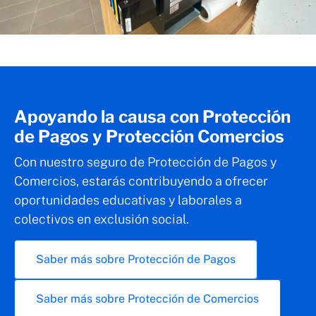
Apoyando la causa con Protección
de Pagos y Protección Comercios
Con nuestro seguro de Protección de Pagos y
Comercios, estarás contribuyendo a ofrecer
oportunidades educativas y laborales a
colectivos en exclusión social.
Saber más sobre Protección de Pagos
Saber más sobre Protección de Comercios