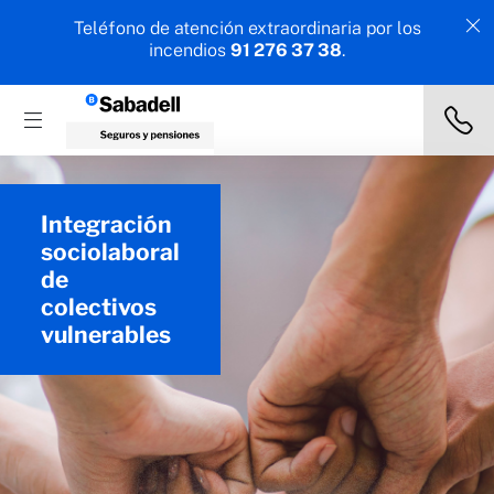
Teléfono de atención extraordinaria por los
incendios
91 276 37 38
.
Integración
sociolaboral
de
colectivos
vulnerables