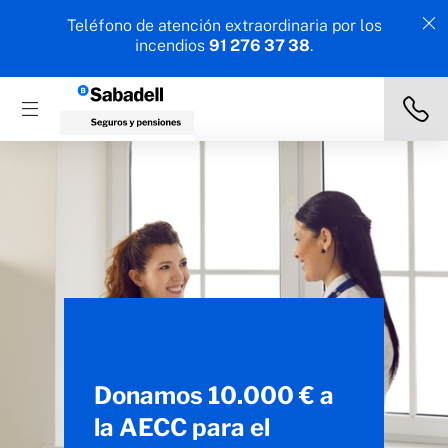
Teléfono de atención extraordinaria por los
incendios
91 276 37 38
.
Donamos 10.000 € a
la AECC para el