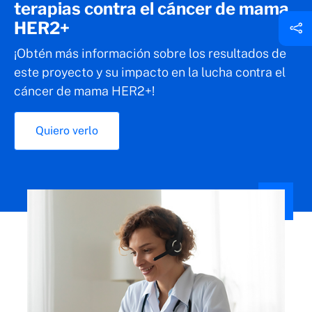
terapias contra el cáncer de mama
HER2+
¡Obtén más información sobre los resultados de
este proyecto y su impacto en la lucha contra el
cáncer de mama HER2+!
Quiero verlo