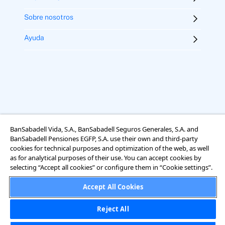
Sobre nosotros
Ayuda
BanSabadell Vida, S.A., BanSabadell Seguros Generales, S.A. and
BanSabadell Pensiones EGFP, S.A. use their own and third-party
Aviso legal
Términos y condiciones
Uso de cookies
cookies for technical purposes and optimization of the web, as well
Accesibilidad
as for analytical purposes of their use. You can accept cookies by
Información sobre el tratamiento de datos personales
selecting “Accept all cookies” or configure them in “Cookie settings”.
Accept All Cookies
Reject All