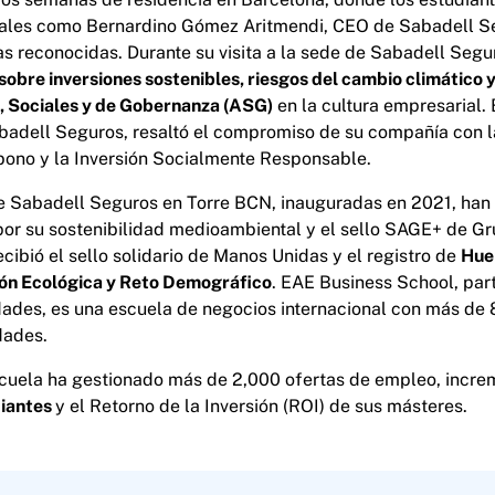
iales como Bernardino Gómez Aritmendi, CEO de Sabadell S
 reconocidas. Durante su visita a la sede de Sabadell Segu
sobre inversiones sostenibles, riesgos del cambio climático y
, Sociales y de Gobernanza (ASG)
en la cultura empresarial
adell Seguros, resaltó el compromiso de su compañía con la
bono y la Inversión Socialmente Responsable.
e Sabadell Seguros en Torre BCN, inauguradas en 2021, han 
or su sostenibilidad medioambiental y el sello SAGE+ de Gr
cibió el sello solidario de Manos Unidas y el registro de
Hue
ión Ecológica y Reto Demográfico
. EAE Business School, par
dades, es una escuela de negocios internacional con más de
dades.
escuela ha gestionado más de 2,000 ofertas de empleo, incr
diantes
y el Retorno de la Inversión (ROI) de sus másteres.