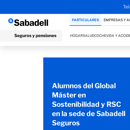
Tel
PARTICULARES
EMPRESAS Y 
HOGAR
SALUD
COCHE
VIDA Y ACCID
Alumnos del Global
Máster en
Sostenibilidad y RSC
en la sede de Sabadell
Seguros