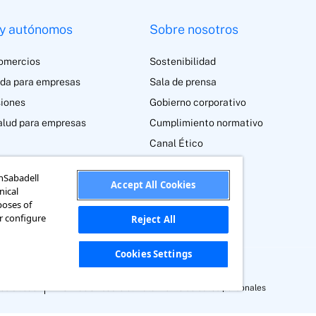
y autónomos
Sobre nosotros
omercios
Sostenibilidad
ida para empresas
Sala de prensa
siones
Gobierno corporativo
alud para empresas
Cumplimiento normativo
Canal Ético
anSabadell
Accept All Cookies
nical
poses of
or configure
Reject All
Cookies Settings
esibilidad
Información sobre el tratamiento de datos personales