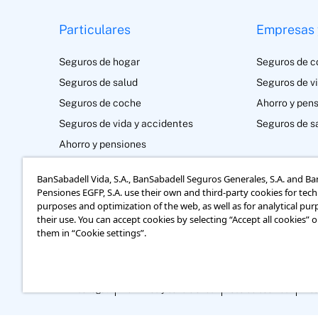
Particulares
Empresas 
Seguros de hogar
Seguros de c
Seguros de salud
Seguros de v
Seguros de coche
Ahorro y pen
Seguros de vida y accidentes
Seguros de s
Ahorro y pensiones
Seguros de decesos
BanSabadell Vida, S.A., BanSabadell Seguros Generales, S.A. and B
Protección pagos
Pensiones EGFP, S.A. use their own and third-party cookies for tech
purposes and optimization of the web, as well as for analytical pur
their use. You can accept cookies by selecting “Accept all cookies” 
them in “Cookie settings”.
Aviso legal
Términos y condiciones
Uso de cookies
Acc