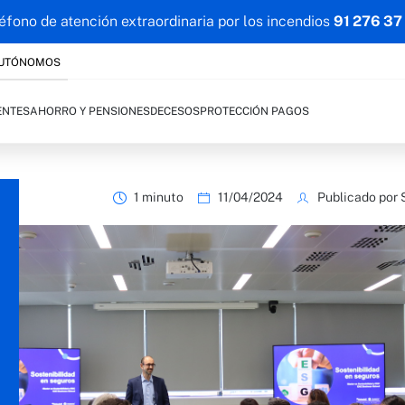
éfono de atención extraordinaria por los incendios
91 276 37
AUTÓNOMOS
ENTES
AHORRO Y PENSIONES
DECESOS
PROTECCIÓN PAGOS
1 minuto
11/04/2024
Publicado por 