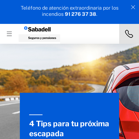
Teléfono de atención extraordinaria por los
incendios
91 276 37 38
.
4 Tips para tu próxima
escapada