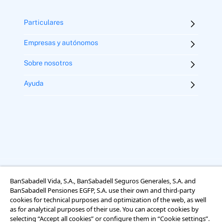
Particulares
Empresas y autónomos
Sobre nosotros
Ayuda
BanSabadell Vida, S.A., BanSabadell Seguros Generales, S.A. and
Aviso legal
Términos y condiciones
Uso de cookies
BanSabadell Pensiones EGFP, S.A. use their own and third-party
Accesibilidad
cookies for technical purposes and optimization of the web, as well
Información sobre el tratamiento de datos personales
as for analytical purposes of their use. You can accept cookies by
selecting “Accept all cookies” or configure them in “Cookie settings”.